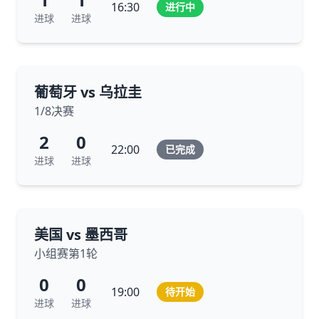
16:30
进行中
进球
进球
葡萄牙 vs 乌拉圭
1/8决赛
2
0
22:00
已完成
进球
进球
美国 vs 墨西哥
小组赛第1轮
0
0
19:00
待开始
进球
进球