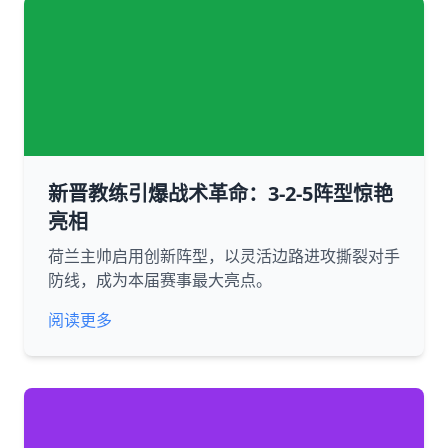
新晋教练引爆战术革命：3-2-5阵型惊艳
亮相
荷兰主帅启用创新阵型，以灵活边路进攻撕裂对手
防线，成为本届赛事最大亮点。
阅读更多