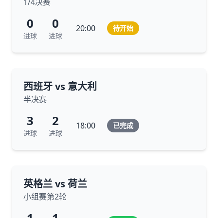
1/4决赛
0
0
20:00
待开始
进球
进球
西班牙 vs 意大利
半决赛
3
2
18:00
已完成
进球
进球
英格兰 vs 荷兰
小组赛第2轮
1
1