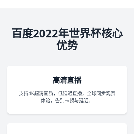
百度2022年世界杯核心
优势
高清直播
支持4K超清画质，低延迟直播，全球同步观赛
体验，告别卡顿与延迟。