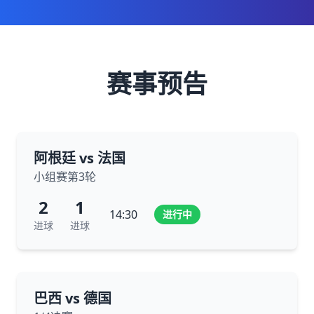
赛事预告
阿根廷 vs 法国
小组赛第3轮
2
1
14:30
进行中
进球
进球
巴西 vs 德国