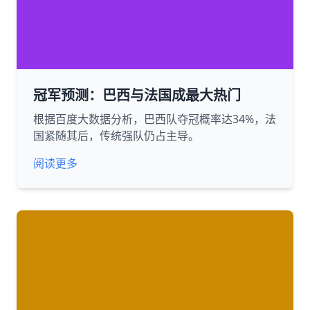
冠军预测：巴西与法国成最大热门
根据百度大数据分析，巴西队夺冠概率达34%，法
国紧随其后，传统强队仍占主导。
阅读更多