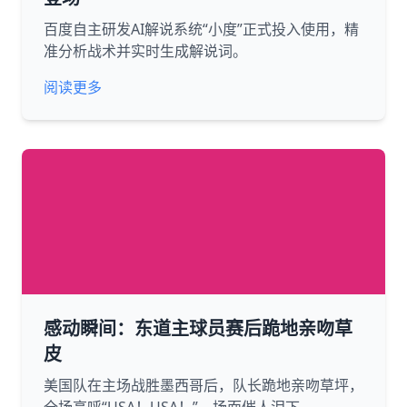
百度自主研发AI解说系统“小度”正式投入使用，精
准分析战术并实时生成解说词。
阅读更多
感动瞬间：东道主球员赛后跪地亲吻草
皮
美国队在主场战胜墨西哥后，队长跪地亲吻草坪，