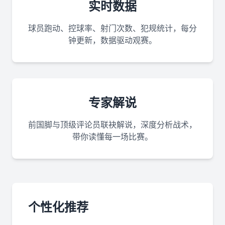
实时数据
球员跑动、控球率、射门次数、犯规统计，每分
钟更新，数据驱动观赛。
专家解说
前国脚与顶级评论员联袂解说，深度分析战术，
带你读懂每一场比赛。
个性化推荐