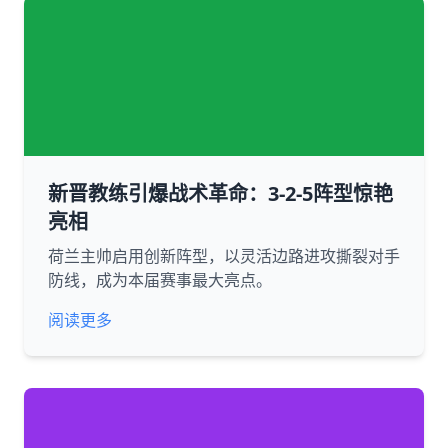
新晋教练引爆战术革命：3-2-5阵型惊艳
亮相
荷兰主帅启用创新阵型，以灵活边路进攻撕裂对手
防线，成为本届赛事最大亮点。
阅读更多