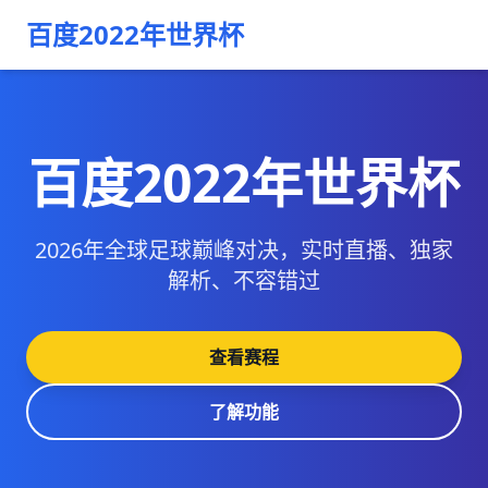
百度2022年世界杯
百度2022年世界杯
2026年全球足球巅峰对决，实时直播、独家
解析、不容错过
查看赛程
了解功能