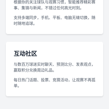
根据你的关注球队与观赛习惯，智能推荐精彩赛
事、集锦与新闻，不错过任何高光时刻。
支持多端同步，手机、平板、电脑无缝切换，随
时随地追球。
互动社区
与数百万球迷实时聊天、预测比分、发表观点，
赢取积分兑换周边礼品。
每日热门话题、投票、竞猜活动，让观赛不再孤
单。