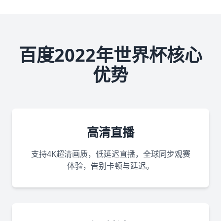
百度2022年世界杯核心
优势
高清直播
支持4K超清画质，低延迟直播，全球同步观赛
体验，告别卡顿与延迟。