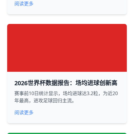
阅读更多
2026世界杯数据报告：场均进球创新高
赛事前10日统计显示，场均进球达3.2粒，为近20
年最高，进攻足球回归主流。
阅读更多