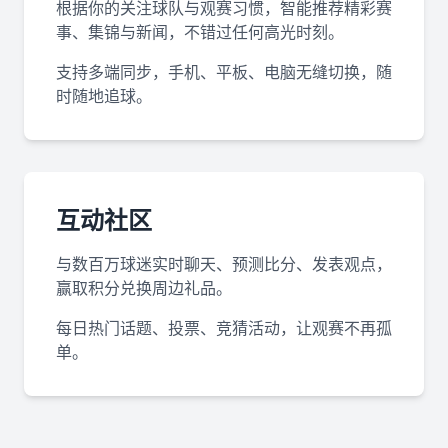
根据你的关注球队与观赛习惯，智能推荐精彩赛
事、集锦与新闻，不错过任何高光时刻。
支持多端同步，手机、平板、电脑无缝切换，随
时随地追球。
互动社区
与数百万球迷实时聊天、预测比分、发表观点，
赢取积分兑换周边礼品。
每日热门话题、投票、竞猜活动，让观赛不再孤
单。