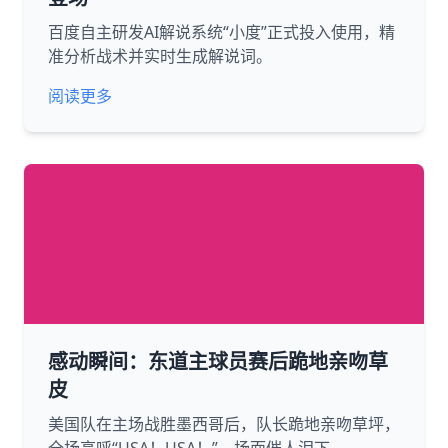
百度自主研发AI解说系统“小度”正式投入使用，精
准分析战术并实时生成解说词。
阅读更多
感动瞬间：东道主球员赛后跪地亲吻草
皮
美国队在主场战胜墨西哥后，队长跪地亲吻草坪，