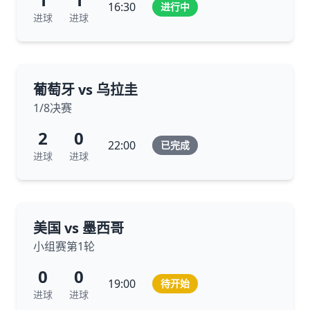
16:30
进行中
进球
进球
葡萄牙 vs 乌拉圭
1/8决赛
2
0
22:00
已完成
进球
进球
美国 vs 墨西哥
小组赛第1轮
0
0
19:00
待开始
进球
进球