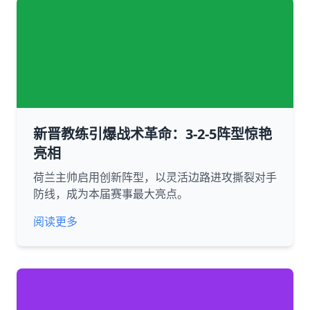
新晋教练引爆战术革命：3-2-5阵型惊艳
亮相
荷兰主帅启用创新阵型，以灵活边路进攻撕裂对手
防线，成为本届赛事最大亮点。
阅读更多