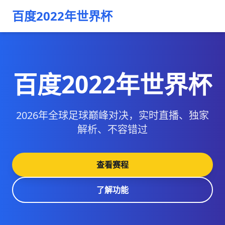
百度2022年世界杯
百度2022年世界杯
2026年全球足球巅峰对决，实时直播、独家
解析、不容错过
查看赛程
了解功能