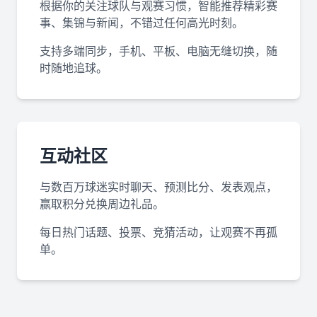
根据你的关注球队与观赛习惯，智能推荐精彩赛
事、集锦与新闻，不错过任何高光时刻。
支持多端同步，手机、平板、电脑无缝切换，随
时随地追球。
互动社区
与数百万球迷实时聊天、预测比分、发表观点，
赢取积分兑换周边礼品。
每日热门话题、投票、竞猜活动，让观赛不再孤
单。