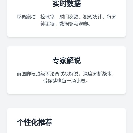
实时数据
球员跑动、控球率、射门次数、犯规统计，每分
钟更新，数据驱动观赛。
专家解说
前国脚与顶级评论员联袂解说，深度分析战术，
带你读懂每一场比赛。
个性化推荐