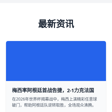
最新资讯
梅西率阿根廷首战告捷，2-1力克法国
在2026年世界杯揭幕战中，梅西上演精彩任意球
破门，帮助阿根廷队逆转取胜，全场观众沸腾。