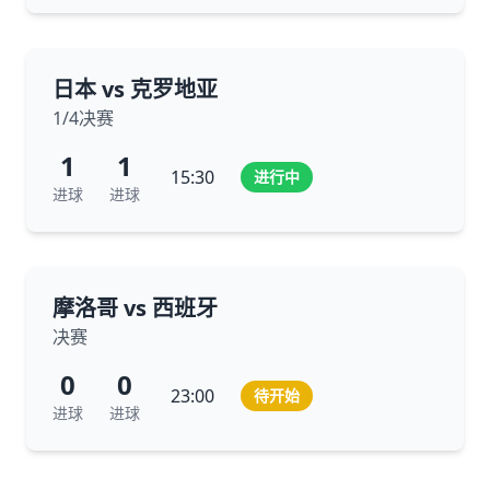
日本 vs 克罗地亚
1/4决赛
1
1
15:30
进行中
进球
进球
摩洛哥 vs 西班牙
决赛
0
0
23:00
待开始
进球
进球