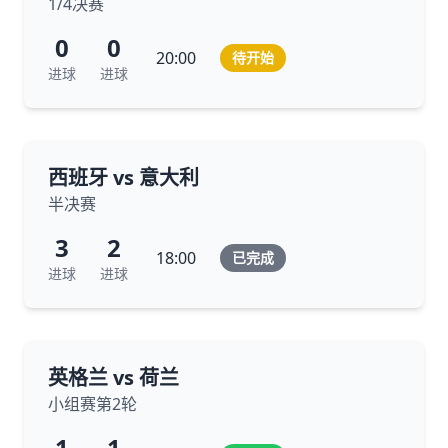
1/4决赛
0
0
20:00
待开始
进球
进球
西班牙 vs 意大利
半决赛
3
2
18:00
已完成
进球
进球
英格兰 vs 荷兰
小组赛第2轮
1
1