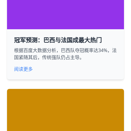
冠军预测：巴西与法国成最大热门
根据百度大数据分析，巴西队夺冠概率达34%，法
国紧随其后，传统强队仍占主导。
阅读更多