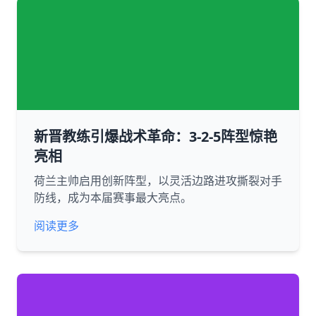
新晋教练引爆战术革命：3-2-5阵型惊艳
亮相
荷兰主帅启用创新阵型，以灵活边路进攻撕裂对手
防线，成为本届赛事最大亮点。
阅读更多