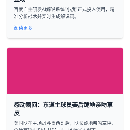
百度自主研发AI解说系统“小度”正式投入使用，精
准分析战术并实时生成解说词。
阅读更多
感动瞬间：东道主球员赛后跪地亲吻草
皮
美国队在主场战胜墨西哥后，队长跪地亲吻草坪，