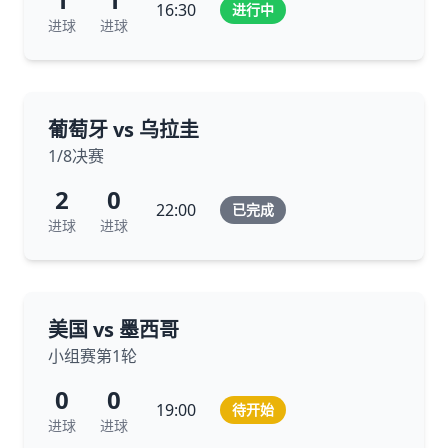
16:30
进行中
进球
进球
葡萄牙 vs 乌拉圭
1/8决赛
2
0
22:00
已完成
进球
进球
美国 vs 墨西哥
小组赛第1轮
0
0
19:00
待开始
进球
进球