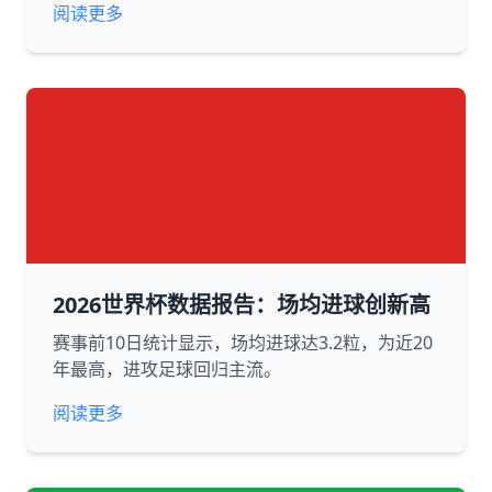
阅读更多
2026世界杯数据报告：场均进球创新高
赛事前10日统计显示，场均进球达3.2粒，为近20
年最高，进攻足球回归主流。
阅读更多