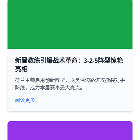
新晋教练引爆战术革命：3-2-5阵型惊艳
亮相
荷兰主帅启用创新阵型，以灵活边路进攻撕裂对手
防线，成为本届赛事最大亮点。
阅读更多