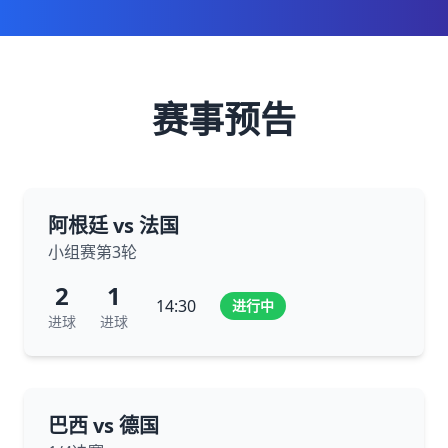
赛事预告
阿根廷 vs 法国
小组赛第3轮
2
1
14:30
进行中
进球
进球
巴西 vs 德国