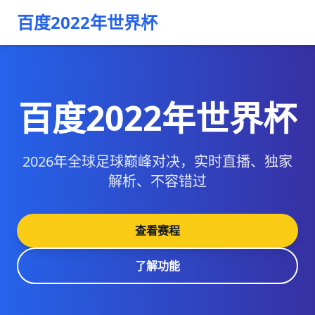
百度2022年世界杯
百度2022年世界杯
2026年全球足球巅峰对决，实时直播、独家
解析、不容错过
查看赛程
了解功能