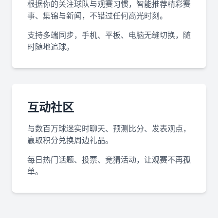
根据你的关注球队与观赛习惯，智能推荐精彩赛
事、集锦与新闻，不错过任何高光时刻。
支持多端同步，手机、平板、电脑无缝切换，随
时随地追球。
互动社区
与数百万球迷实时聊天、预测比分、发表观点，
赢取积分兑换周边礼品。
每日热门话题、投票、竞猜活动，让观赛不再孤
单。