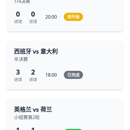
1/4决赛
0
0
20:00
待开始
进球
进球
西班牙 vs 意大利
半决赛
3
2
18:00
已完成
进球
进球
英格兰 vs 荷兰
小组赛第2轮
1
1