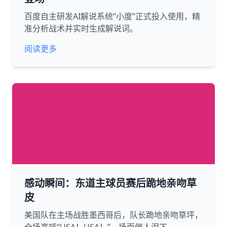
百度自主研发AI解说系统“小度”正式投入使用，精
准分析战术并实时生成解说词。
阅读更多
感动瞬间：东道主球员赛后跪地亲吻草
皮
美国队在主场战胜墨西哥后，队长跪地亲吻草坪，