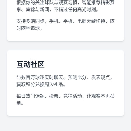
根据你的关注球队与观赛习惯，智能推荐精彩赛
事、集锦与新闻，不错过任何高光时刻。
支持多端同步，手机、平板、电脑无缝切换，随
时随地追球。
互动社区
与数百万球迷实时聊天、预测比分、发表观点，
赢取积分兑换周边礼品。
每日热门话题、投票、竞猜活动，让观赛不再孤
单。