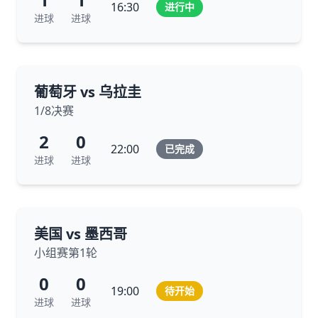
16:30
进行中
进球
进球
葡萄牙 vs 乌拉圭
1/8决赛
2
0
22:00
已完成
进球
进球
美国 vs 墨西哥
小组赛第1轮
0
0
19:00
待开始
进球
进球