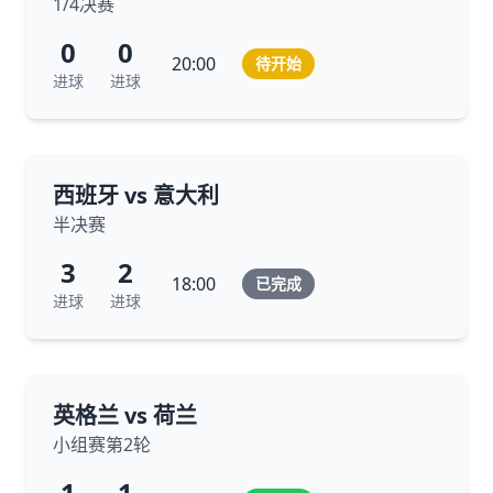
1/4决赛
0
0
20:00
待开始
进球
进球
西班牙 vs 意大利
半决赛
3
2
18:00
已完成
进球
进球
英格兰 vs 荷兰
小组赛第2轮
1
1