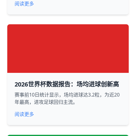
阅读更多
2026世界杯数据报告：场均进球创新高
赛事前10日统计显示，场均进球达3.2粒，为近20
年最高，进攻足球回归主流。
阅读更多