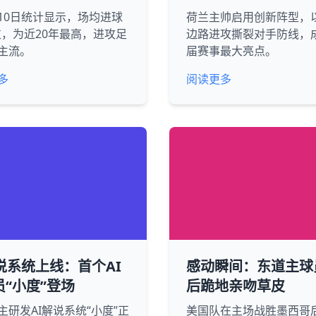
10日统计显示，场均进球
荷兰主帅启用创新阵型，
2粒，为近20年最高，进攻足
边路进攻撕裂对手防线，
主流。
届赛事最大亮点。
多
阅读更多
说系统上线：首个AI
感动瞬间：东道主球
员“小度”登场
后跪地亲吻草皮
主研发AI解说系统“小度”正
美国队在主场战胜墨西哥