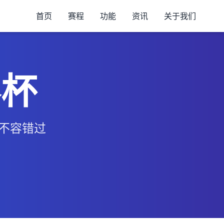
首页
赛程
功能
资讯
关于我们
界杯
、不容错过