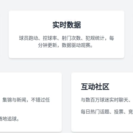
实时数据
球员跑动、控球率、射门次数、犯规统计，每
分钟更新，数据驱动观赛。
互动社区
、集锦与新闻，不错过任
与数百万球迷实时聊天、
每日热门话题、投票、竞
随地追球。