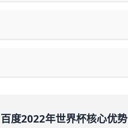
百度2022年世界杯核心优势