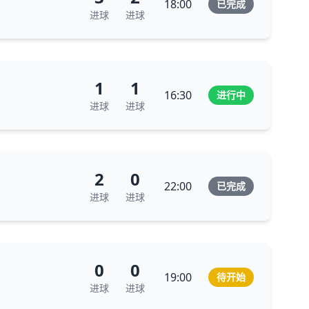
18:00
已完成
进球
进球
1
1
16:30
进行中
进球
进球
2
0
22:00
已完成
进球
进球
0
0
19:00
待开始
进球
进球