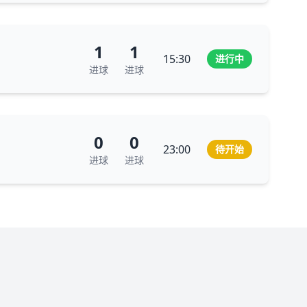
1
1
15:30
进行中
进球
进球
0
0
23:00
待开始
进球
进球