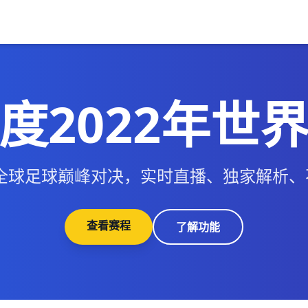
度2022年世
年全球足球巅峰对决，实时直播、独家解析
查看赛程
了解功能