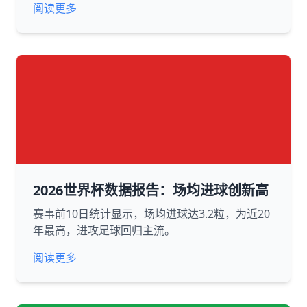
阅读更多
2026世界杯数据报告：场均进球创新高
赛事前10日统计显示，场均进球达3.2粒，为近20
年最高，进攻足球回归主流。
阅读更多