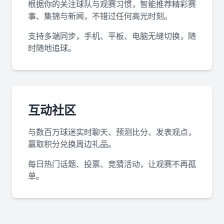
根据你的关注球队与观赛习惯，智能推荐精彩赛
事、集锦与新闻，不错过任何高光时刻。
支持多端同步，手机、平板、电脑无缝切换，随
时随地追球。
互动社区
与数百万球迷实时聊天、预测比分、发表观点，
赢取积分兑换周边礼品。
每日热门话题、投票、竞猜活动，让观赛不再孤
单。