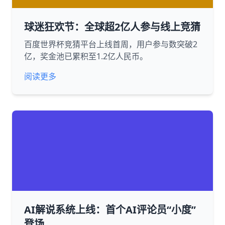
球迷狂欢节：全球超2亿人参与线上竞猜
百度世界杯竞猜平台上线首周，用户参与数突破2
亿，奖金池已累积至1.2亿人民币。
阅读更多
AI解说系统上线：首个AI评论员“小度”
登场