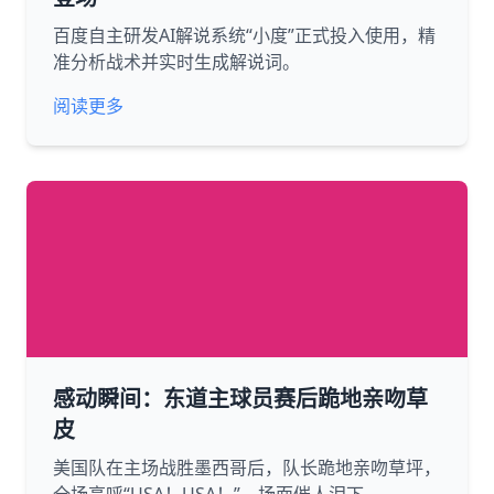
百度自主研发AI解说系统“小度”正式投入使用，精
准分析战术并实时生成解说词。
阅读更多
感动瞬间：东道主球员赛后跪地亲吻草
皮
美国队在主场战胜墨西哥后，队长跪地亲吻草坪，