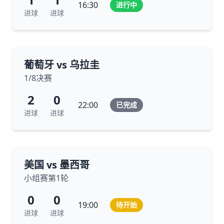
16:30
进行中
进球
进球
葡萄牙 vs 乌拉圭
1/8决赛
2
0
22:00
已完成
进球
进球
美国 vs 墨西哥
小组赛第1轮
0
0
19:00
待开始
进球
进球