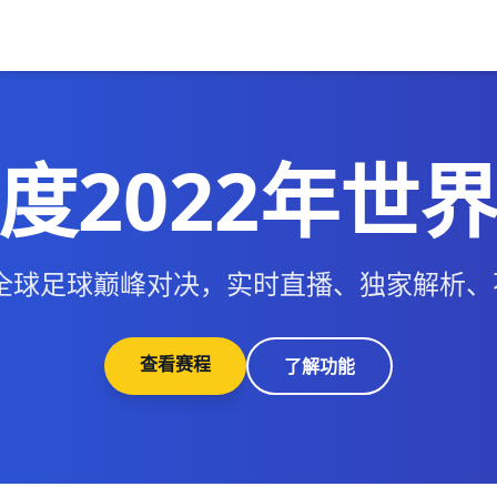
度2022年世
年全球足球巅峰对决，实时直播、独家解析
查看赛程
了解功能