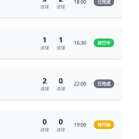
18:00
已完成
进球
进球
1
1
16:30
进行中
进球
进球
2
0
22:00
已完成
进球
进球
0
0
19:00
待开始
进球
进球