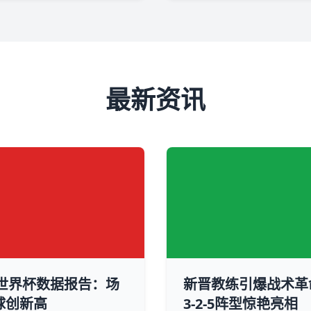
最新资讯
6世界杯数据报告：场
新晋教练引爆战术革
球创新高
3-2-5阵型惊艳亮相