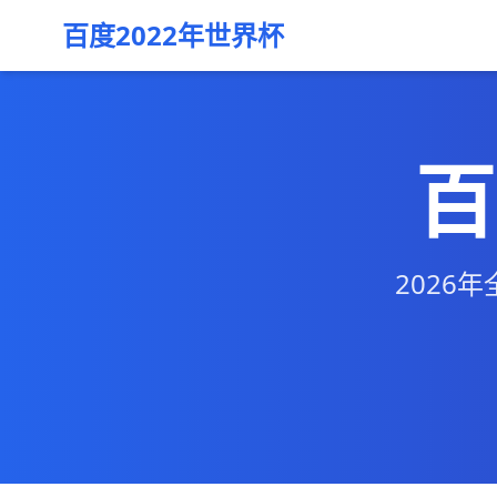
百度2022年世界杯
百
2026