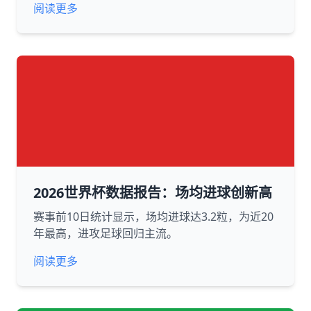
阅读更多
2026世界杯数据报告：场均进球创新高
赛事前10日统计显示，场均进球达3.2粒，为近20
年最高，进攻足球回归主流。
阅读更多