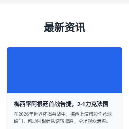
最新资讯
梅西率阿根廷首战告捷，2-1力克法国
在2026年世界杯揭幕战中，梅西上演精彩任意球
破门，帮助阿根廷队逆转取胜，全场观众沸腾。