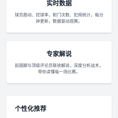
实时数据
球员跑动、控球率、射门次数、犯规统计，每分
钟更新，数据驱动观赛。
专家解说
前国脚与顶级评论员联袂解说，深度分析战术，
带你读懂每一场比赛。
个性化推荐