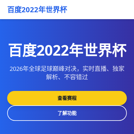
百度2022年世界杯
百度2022年世界杯
2026年全球足球巅峰对决，实时直播、独家
解析、不容错过
查看赛程
了解功能