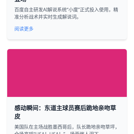
百度自主研发AI解说系统“小度”正式投入使用，精
准分析战术并实时生成解说词。
阅读更多
感动瞬间：东道主球员赛后跪地亲吻草
皮
美国队在主场战胜墨西哥后，队长跪地亲吻草坪，