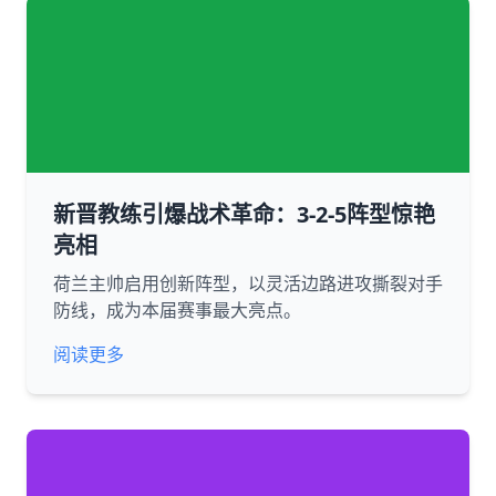
新晋教练引爆战术革命：3-2-5阵型惊艳
亮相
荷兰主帅启用创新阵型，以灵活边路进攻撕裂对手
防线，成为本届赛事最大亮点。
阅读更多