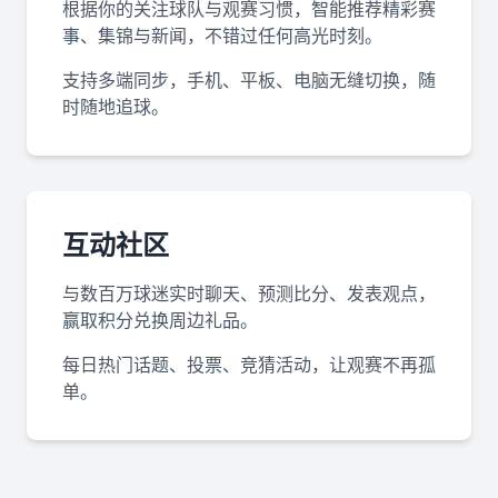
根据你的关注球队与观赛习惯，智能推荐精彩赛
事、集锦与新闻，不错过任何高光时刻。
支持多端同步，手机、平板、电脑无缝切换，随
时随地追球。
互动社区
与数百万球迷实时聊天、预测比分、发表观点，
赢取积分兑换周边礼品。
每日热门话题、投票、竞猜活动，让观赛不再孤
单。