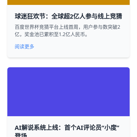
球迷狂欢节：全球超2亿人参与线上竞猜
百度世界杯竞猜平台上线首周，用户参与数突破2
亿，奖金池已累积至1.2亿人民币。
阅读更多
AI解说系统上线：首个AI评论员“小度”
登场