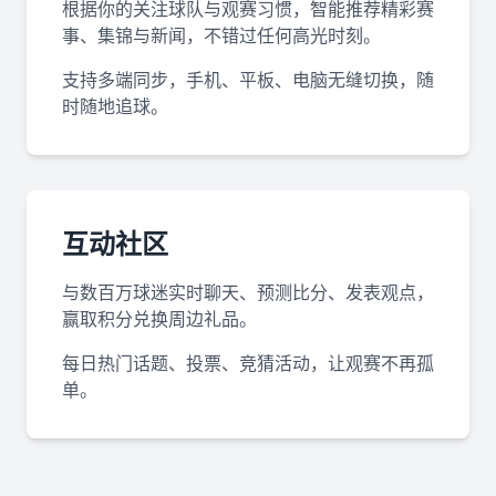
根据你的关注球队与观赛习惯，智能推荐精彩赛
事、集锦与新闻，不错过任何高光时刻。
支持多端同步，手机、平板、电脑无缝切换，随
时随地追球。
互动社区
与数百万球迷实时聊天、预测比分、发表观点，
赢取积分兑换周边礼品。
每日热门话题、投票、竞猜活动，让观赛不再孤
单。