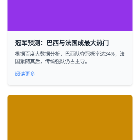
冠军预测：巴西与法国成最大热门
根据百度大数据分析，巴西队夺冠概率达34%，法
国紧随其后，传统强队仍占主导。
阅读更多