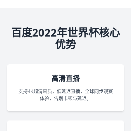
百度2022年世界杯核心
优势
高清直播
支持4K超清画质，低延迟直播，全球同步观赛
体验，告别卡顿与延迟。