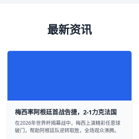
最新资讯
梅西率阿根廷首战告捷，2-1力克法国
在2026年世界杯揭幕战中，梅西上演精彩任意球
破门，帮助阿根廷队逆转取胜，全场观众沸腾。