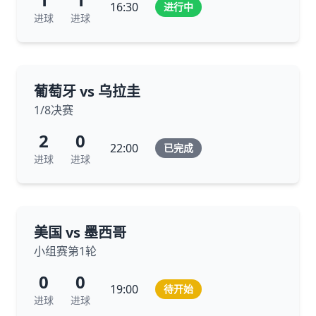
16:30
进行中
进球
进球
葡萄牙 vs 乌拉圭
1/8决赛
2
0
22:00
已完成
进球
进球
美国 vs 墨西哥
小组赛第1轮
0
0
19:00
待开始
进球
进球