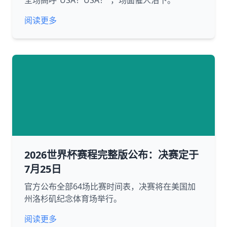
全场高呼“USA！USA！”，场面催人泪下。
阅读更多
2026世界杯赛程完整版公布：决赛定于
7月25日
官方公布全部64场比赛时间表，决赛将在美国加
州洛杉矶纪念体育场举行。
阅读更多