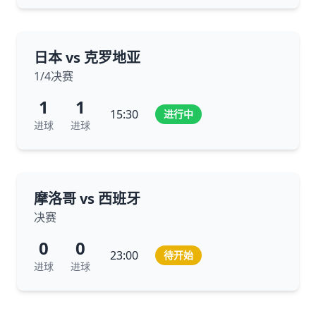
日本 vs 克罗地亚
1/4决赛
1
1
15:30
进行中
进球
进球
摩洛哥 vs 西班牙
决赛
0
0
23:00
待开始
进球
进球