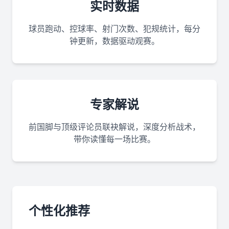
实时数据
球员跑动、控球率、射门次数、犯规统计，每分
钟更新，数据驱动观赛。
专家解说
前国脚与顶级评论员联袂解说，深度分析战术，
带你读懂每一场比赛。
个性化推荐