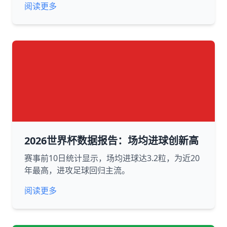
阅读更多
2026世界杯数据报告：场均进球创新高
赛事前10日统计显示，场均进球达3.2粒，为近20
年最高，进攻足球回归主流。
阅读更多