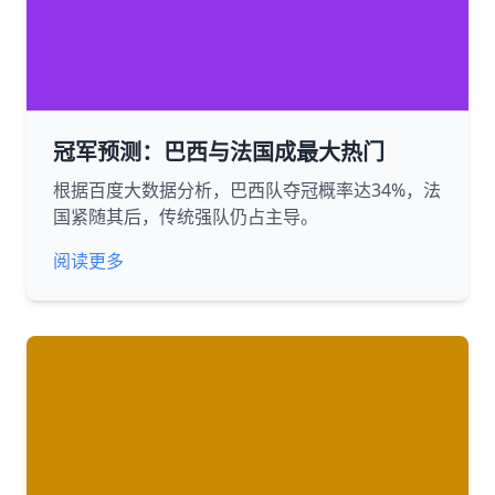
冠军预测：巴西与法国成最大热门
根据百度大数据分析，巴西队夺冠概率达34%，法
国紧随其后，传统强队仍占主导。
阅读更多