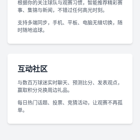
根据你的关注球队与观赛习惯，智能推荐精彩赛
事、集锦与新闻，不错过任何高光时刻。
支持多端同步，手机、平板、电脑无缝切换，随
时随地追球。
互动社区
与数百万球迷实时聊天、预测比分、发表观点，
赢取积分兑换周边礼品。
每日热门话题、投票、竞猜活动，让观赛不再孤
单。