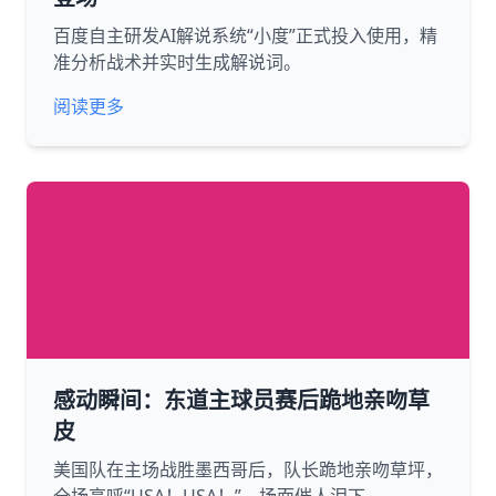
百度自主研发AI解说系统“小度”正式投入使用，精
准分析战术并实时生成解说词。
阅读更多
感动瞬间：东道主球员赛后跪地亲吻草
皮
美国队在主场战胜墨西哥后，队长跪地亲吻草坪，