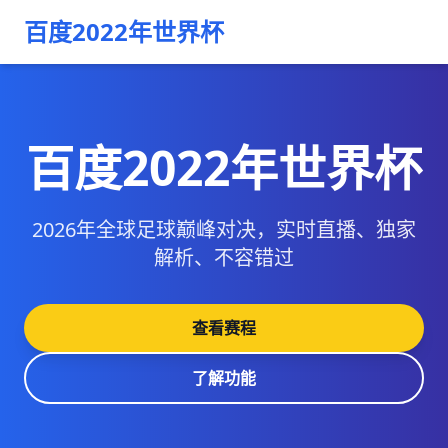
百度2022年世界杯
百度2022年世界杯
2026年全球足球巅峰对决，实时直播、独家
解析、不容错过
查看赛程
了解功能