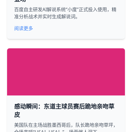
百度自主研发AI解说系统“小度”正式投入使用，精
准分析战术并实时生成解说词。
阅读更多
感动瞬间：东道主球员赛后跪地亲吻草
皮
美国队在主场战胜墨西哥后，队长跪地亲吻草坪，