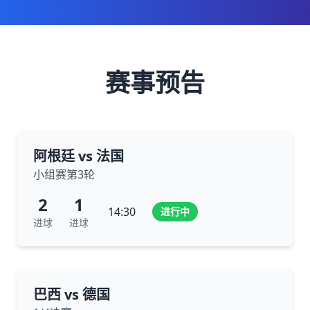
赛事预告
阿根廷 vs 法国
小组赛第3轮
2
1
14:30
进行中
进球
进球
巴西 vs 德国