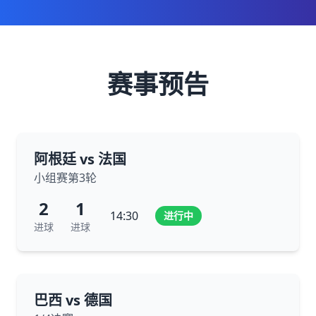
赛事预告
阿根廷 vs 法国
小组赛第3轮
2
1
14:30
进行中
进球
进球
巴西 vs 德国