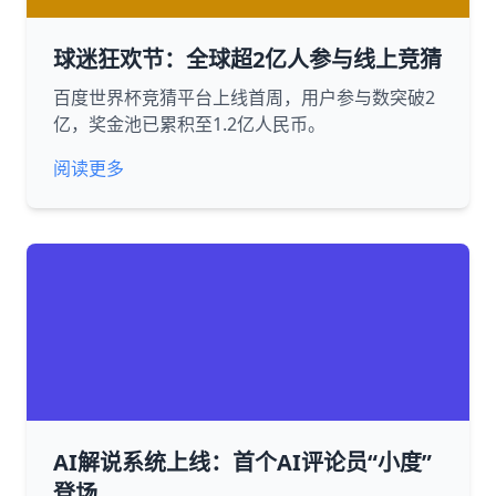
球迷狂欢节：全球超2亿人参与线上竞猜
百度世界杯竞猜平台上线首周，用户参与数突破2
亿，奖金池已累积至1.2亿人民币。
阅读更多
AI解说系统上线：首个AI评论员“小度”
登场