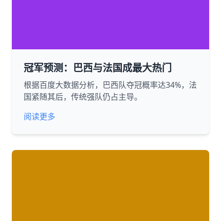
冠军预测：巴西与法国成最大热门
根据百度大数据分析，巴西队夺冠概率达34%，法
国紧随其后，传统强队仍占主导。
阅读更多