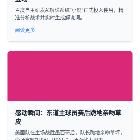
百度自主研发AI解说系统“小度”正式投入使用，精
准分析战术并实时生成解说词。
阅读更多
感动瞬间：东道主球员赛后跪地亲吻草
皮
美国队在主场战胜墨西哥后，队长跪地亲吻草坪，