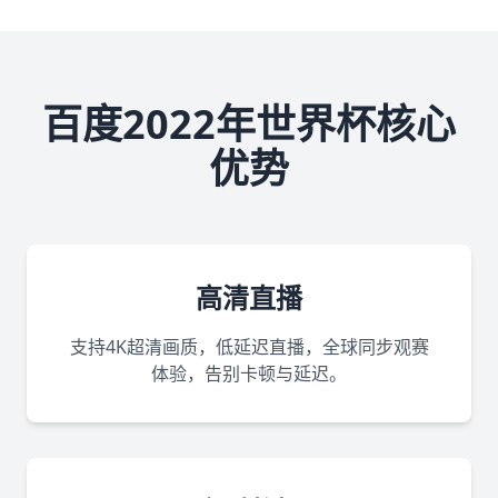
百度2022年世界杯核心
优势
高清直播
支持4K超清画质，低延迟直播，全球同步观赛
体验，告别卡顿与延迟。