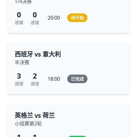
1/4决赛
0
0
20:00
待开始
进球
进球
西班牙 vs 意大利
半决赛
3
2
18:00
已完成
进球
进球
英格兰 vs 荷兰
小组赛第2轮
1
1