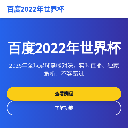
百度2022年世界杯
百度2022年世界杯
2026年全球足球巅峰对决，实时直播、独家
解析、不容错过
查看赛程
了解功能