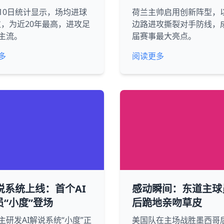
10日统计显示，场均进球
荷兰主帅启用创新阵型，
2粒，为近20年最高，进攻足
边路进攻撕裂对手防线，
主流。
届赛事最大亮点。
多
阅读更多
说系统上线：首个AI
感动瞬间：东道主球
员“小度”登场
后跪地亲吻草皮
主研发AI解说系统“小度”正
美国队在主场战胜墨西哥