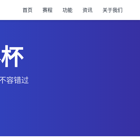
首页
赛程
功能
资讯
关于我们
界杯
、不容错过