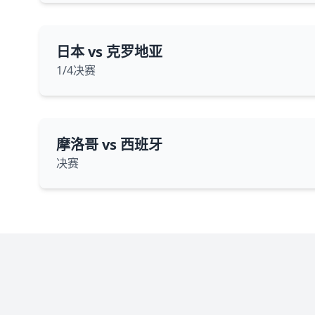
日本 vs 克罗地亚
1/4决赛
摩洛哥 vs 西班牙
决赛