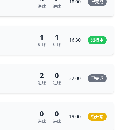
18:00
已完成
进球
进球
1
1
16:30
进行中
进球
进球
2
0
22:00
已完成
进球
进球
0
0
19:00
待开始
进球
进球