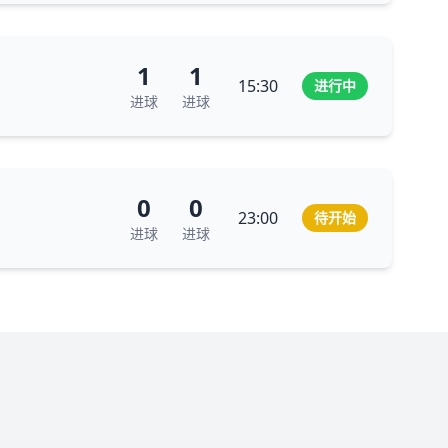
1
1
15:30
进行中
进球
进球
0
0
23:00
待开始
进球
进球