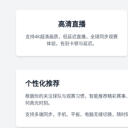
高清直播
支持4K超清画质，低延迟直播，全球同步观赛
体验，告别卡顿与延迟。
个性化推荐
根据你的关注球队与观赛习惯，智能推荐精彩赛事
何高光时刻。
支持多端同步，手机、平板、电脑无缝切换，随时