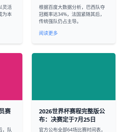
以灵活
根据百度大数据分析，巴西队夺
成为本
冠概率达34%，法国紧随其后，
传统强队仍占主导。
阅读更多
员赛
2026世界杯赛程完整版公
布：决赛定于7月25日
后，队
官方公布全部64场比赛时间表，