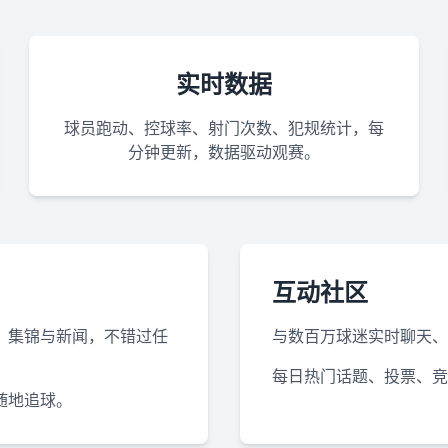
实时数据
球员跑动、控球率、射门次数、犯规统计，每
分钟更新，数据驱动观赛。
互动社区
、集锦与新闻，不错过任
与数百万球迷实时聊天、
每日热门话题、投票、竞
随地追球。