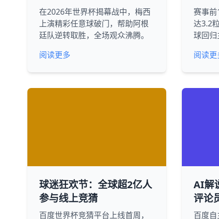
在2026年世界杯揭幕战中，梅西
赛事前
上演精彩任意球破门，帮助阿根
达3.
廷队逆转取胜，全场观众沸腾。
球回归
阅读更多
阅读更
球迷狂欢节：全球超2亿人
AI解
参与线上竞猜
评论
百度世界杯竞猜平台上线首周，
百度自