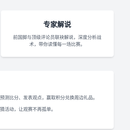
专家解说
前国脚与顶级评论员联袂解说，深度分析战
术，带你读懂每一场比赛。
预测比分、发表观点，赢取积分兑换周边礼品。
猜活动，让观赛不再孤单。