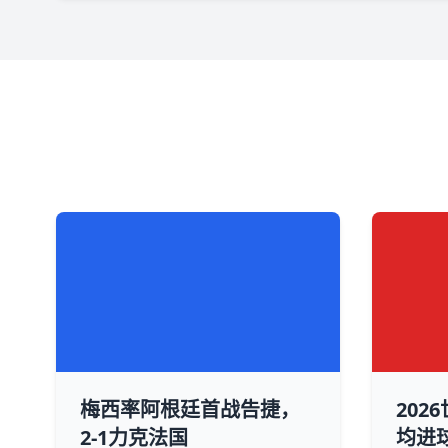
梅西率阿根廷首战告捷，
202
2-1力克法国
均进