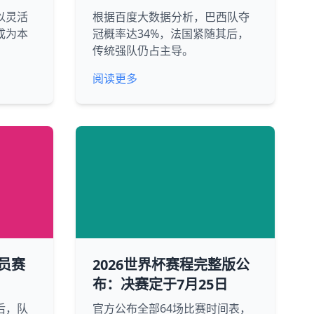
以灵活
根据百度大数据分析，巴西队夺
成为本
冠概率达34%，法国紧随其后，
传统强队仍占主导。
阅读更多
员赛
2026世界杯赛程完整版公
布：决赛定于7月25日
后，队
官方公布全部64场比赛时间表，