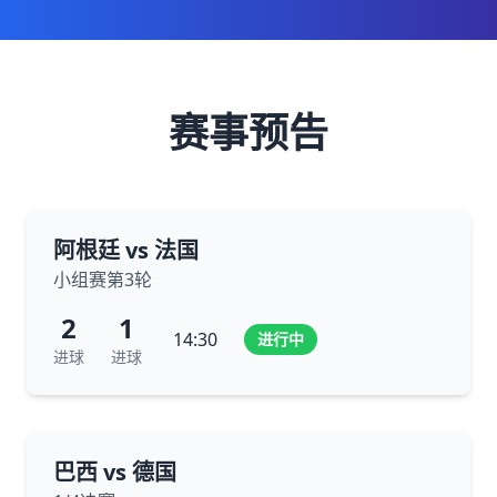
赛事预告
阿根廷 vs 法国
小组赛第3轮
2
1
14:30
进行中
进球
进球
巴西 vs 德国