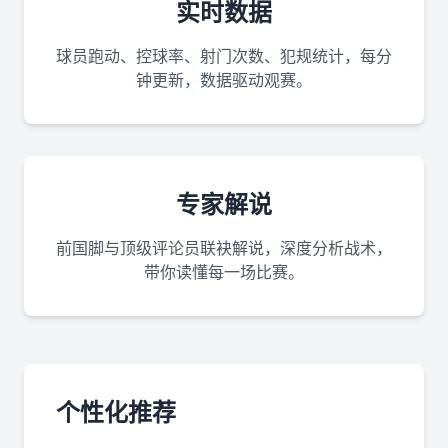
实时数据
球员跑动、控球率、射门次数、犯规统计，每分
钟更新，数据驱动观赛。
专家解说
前国脚与顶级评论员联袂解说，深度分析战术，
带你读懂每一场比赛。
个性化推荐