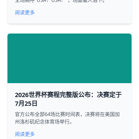
全场高呼“USA！USA！”，场面催人泪下。
阅读更多
2026世界杯赛程完整版公布：决赛定于
7月25日
官方公布全部64场比赛时间表，决赛将在美国加
州洛杉矶纪念体育场举行。
阅读更多