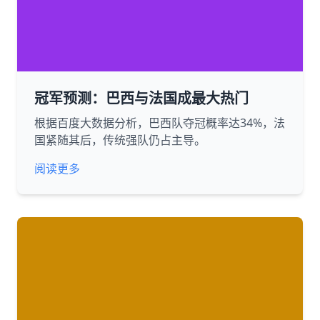
冠军预测：巴西与法国成最大热门
根据百度大数据分析，巴西队夺冠概率达34%，法
国紧随其后，传统强队仍占主导。
阅读更多