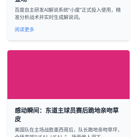
百度自主研发AI解说系统“小度”正式投入使用，精
准分析战术并实时生成解说词。
阅读更多
感动瞬间：东道主球员赛后跪地亲吻草
皮
美国队在主场战胜墨西哥后，队长跪地亲吻草坪，