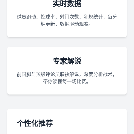
实时数据
球员跑动、控球率、射门次数、犯规统计，每分
钟更新，数据驱动观赛。
专家解说
前国脚与顶级评论员联袂解说，深度分析战术，
带你读懂每一场比赛。
个性化推荐