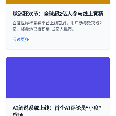
球迷狂欢节：全球超2亿人参与线上竞猜
百度世界杯竞猜平台上线首周，用户参与数突破2
亿，奖金池已累积至1.2亿人民币。
阅读更多
AI解说系统上线：首个AI评论员“小度”
登场