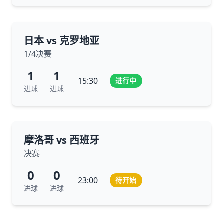
日本 vs 克罗地亚
1/4决赛
1
1
15:30
进行中
进球
进球
摩洛哥 vs 西班牙
决赛
0
0
23:00
待开始
进球
进球