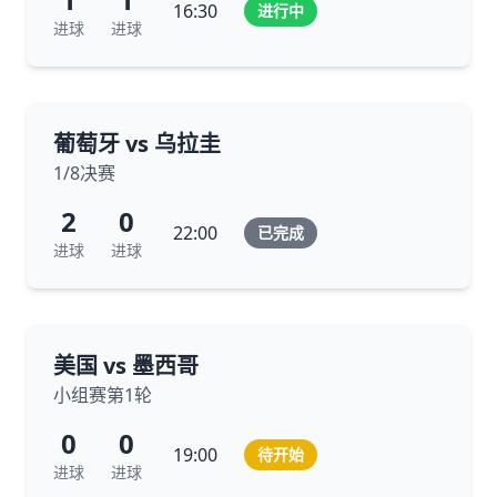
16:30
进行中
进球
进球
葡萄牙 vs 乌拉圭
1/8决赛
2
0
22:00
已完成
进球
进球
美国 vs 墨西哥
小组赛第1轮
0
0
19:00
待开始
进球
进球