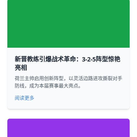
新晋教练引爆战术革命：3-2-5阵型惊艳
亮相
荷兰主帅启用创新阵型，以灵活边路进攻撕裂对手
防线，成为本届赛事最大亮点。
阅读更多