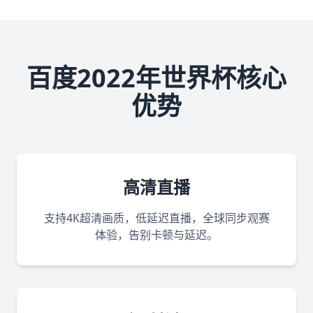
百度2022年世界杯核心
优势
高清直播
支持4K超清画质，低延迟直播，全球同步观赛
体验，告别卡顿与延迟。