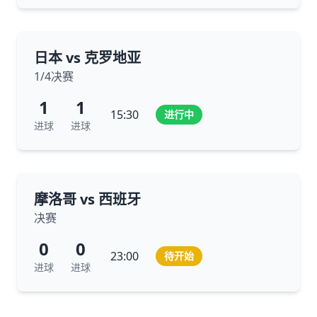
日本 vs 克罗地亚
1/4决赛
1
1
15:30
进行中
进球
进球
摩洛哥 vs 西班牙
决赛
0
0
23:00
待开始
进球
进球