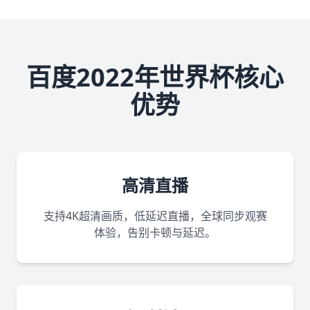
百度2022年世界杯核心
优势
高清直播
支持4K超清画质，低延迟直播，全球同步观赛
体验，告别卡顿与延迟。