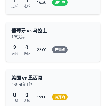
16:30
进行中
进球
进球
葡萄牙 vs 乌拉圭
1/8决赛
2
0
22:00
已完成
进球
进球
美国 vs 墨西哥
小组赛第1轮
0
0
19:00
待开始
进球
进球