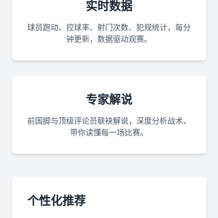
实时数据
球员跑动、控球率、射门次数、犯规统计，每分
钟更新，数据驱动观赛。
专家解说
前国脚与顶级评论员联袂解说，深度分析战术，
带你读懂每一场比赛。
个性化推荐