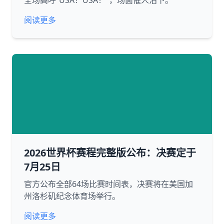
全场高呼“USA！USA！”，场面催人泪下。
阅读更多
2026世界杯赛程完整版公布：决赛定于
7月25日
官方公布全部64场比赛时间表，决赛将在美国加
州洛杉矶纪念体育场举行。
阅读更多