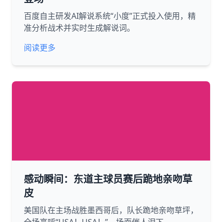
百度自主研发AI解说系统“小度”正式投入使用，精
准分析战术并实时生成解说词。
阅读更多
感动瞬间：东道主球员赛后跪地亲吻草
皮
美国队在主场战胜墨西哥后，队长跪地亲吻草坪，