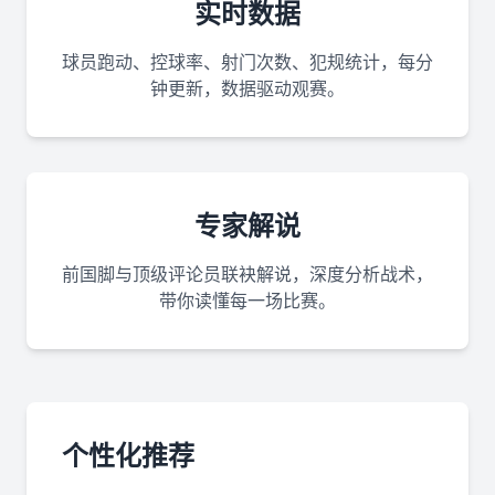
实时数据
球员跑动、控球率、射门次数、犯规统计，每分
钟更新，数据驱动观赛。
专家解说
前国脚与顶级评论员联袂解说，深度分析战术，
带你读懂每一场比赛。
个性化推荐