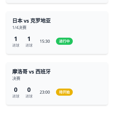
日本 vs 克罗地亚
1/4决赛
1
1
15:30
进行中
进球
进球
摩洛哥 vs 西班牙
决赛
0
0
23:00
待开始
进球
进球