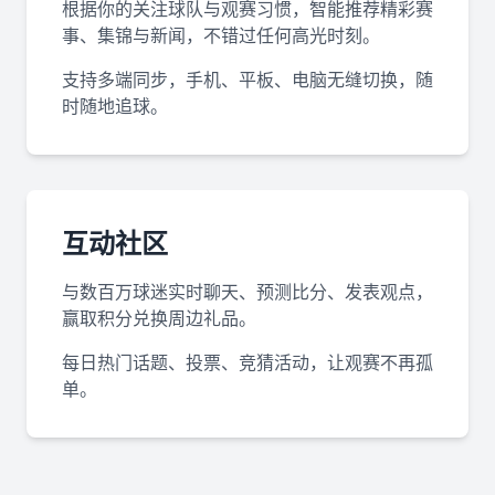
根据你的关注球队与观赛习惯，智能推荐精彩赛
事、集锦与新闻，不错过任何高光时刻。
支持多端同步，手机、平板、电脑无缝切换，随
时随地追球。
互动社区
与数百万球迷实时聊天、预测比分、发表观点，
赢取积分兑换周边礼品。
每日热门话题、投票、竞猜活动，让观赛不再孤
单。