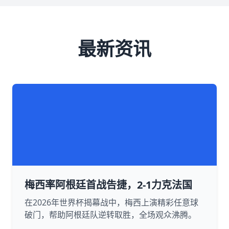
最新资讯
梅西率阿根廷首战告捷，2-1力克法国
在2026年世界杯揭幕战中，梅西上演精彩任意球
破门，帮助阿根廷队逆转取胜，全场观众沸腾。