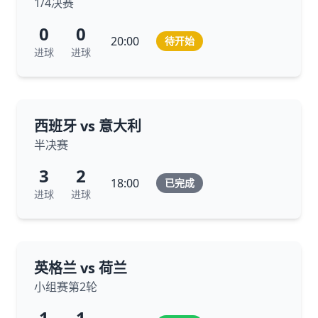
1/4决赛
0
0
20:00
待开始
进球
进球
西班牙 vs 意大利
半决赛
3
2
18:00
已完成
进球
进球
英格兰 vs 荷兰
小组赛第2轮
1
1