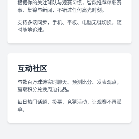
根据你的关注球队与观赛习惯，智能推荐精彩赛
事、集锦与新闻，不错过任何高光时刻。
支持多端同步，手机、平板、电脑无缝切换，随
时随地追球。
互动社区
与数百万球迷实时聊天、预测比分、发表观点，
赢取积分兑换周边礼品。
每日热门话题、投票、竞猜活动，让观赛不再孤
单。