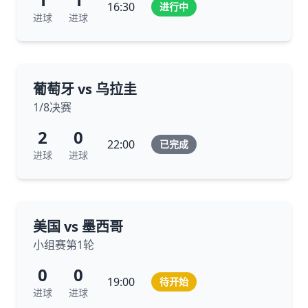
16:30
进行中
进球
进球
葡萄牙 vs 乌拉圭
1/8决赛
2
0
22:00
已完成
进球
进球
美国 vs 墨西哥
小组赛第1轮
0
0
19:00
待开始
进球
进球