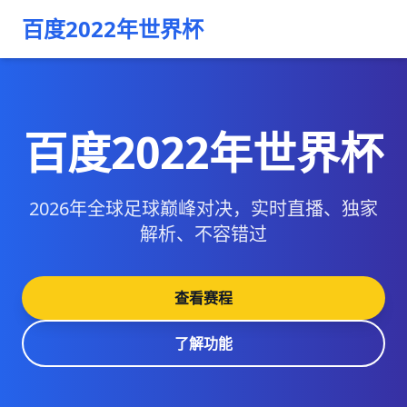
百度2022年世界杯
百度2022年世界杯
2026年全球足球巅峰对决，实时直播、独家
解析、不容错过
查看赛程
了解功能