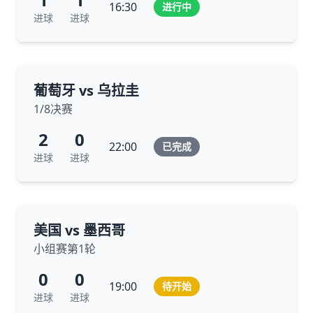
16:30
进行中
进球
进球
葡萄牙 vs 乌拉圭
1/8决赛
2
0
22:00
已完成
进球
进球
美国 vs 墨西哥
小组赛第1轮
0
0
19:00
待开始
进球
进球