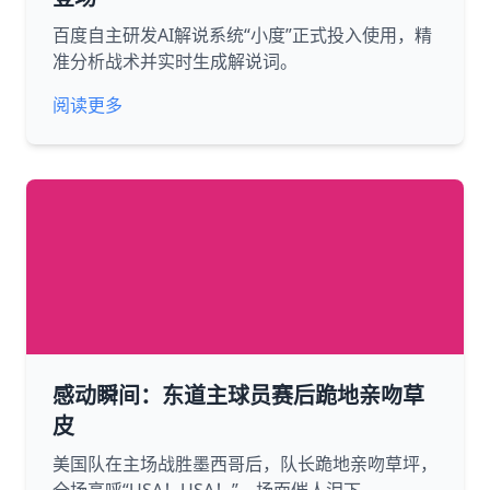
百度自主研发AI解说系统“小度”正式投入使用，精
准分析战术并实时生成解说词。
阅读更多
感动瞬间：东道主球员赛后跪地亲吻草
皮
美国队在主场战胜墨西哥后，队长跪地亲吻草坪，