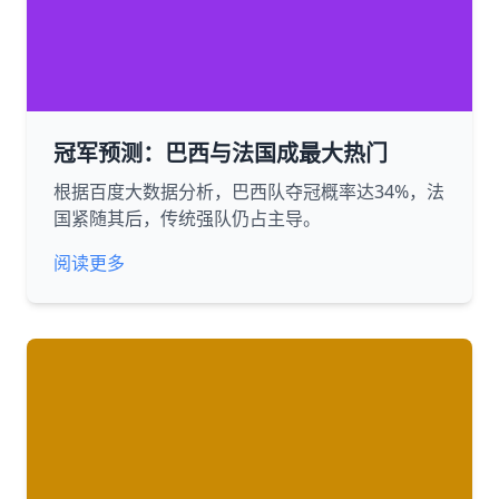
冠军预测：巴西与法国成最大热门
根据百度大数据分析，巴西队夺冠概率达34%，法
国紧随其后，传统强队仍占主导。
阅读更多