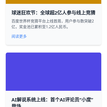
球迷狂欢节：全球超2亿人参与线上竞猜
百度世界杯竞猜平台上线首周，用户参与数突破2
亿，奖金池已累积至1.2亿人民币。
阅读更多
AI解说系统上线：首个AI评论员“小度”
登场