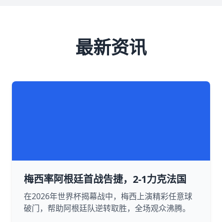
最新资讯
梅西率阿根廷首战告捷，2-1力克法国
在2026年世界杯揭幕战中，梅西上演精彩任意球
破门，帮助阿根廷队逆转取胜，全场观众沸腾。