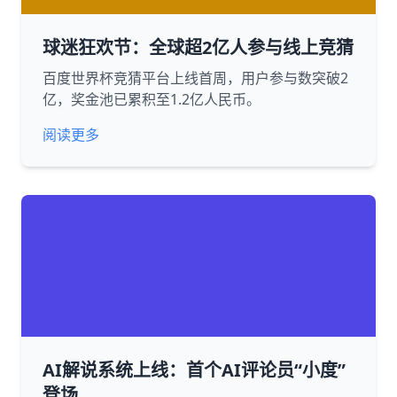
球迷狂欢节：全球超2亿人参与线上竞猜
百度世界杯竞猜平台上线首周，用户参与数突破2
亿，奖金池已累积至1.2亿人民币。
阅读更多
AI解说系统上线：首个AI评论员“小度”
登场