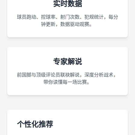
实时数据
球员跑动、控球率、射门次数、犯规统计，每分
钟更新，数据驱动观赛。
专家解说
前国脚与顶级评论员联袂解说，深度分析战术，
带你读懂每一场比赛。
个性化推荐