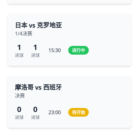
日本 vs 克罗地亚
1/4决赛
1
1
15:30
进行中
进球
进球
摩洛哥 vs 西班牙
决赛
0
0
23:00
待开始
进球
进球