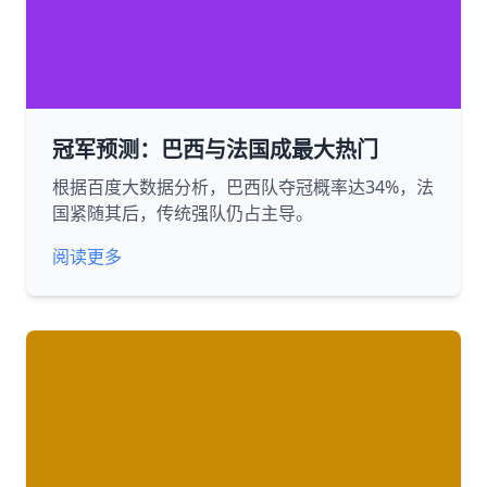
冠军预测：巴西与法国成最大热门
根据百度大数据分析，巴西队夺冠概率达34%，法
国紧随其后，传统强队仍占主导。
阅读更多