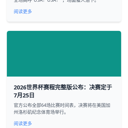
全场高呼“USA！USA！”，场面催人泪下。
阅读更多
2026世界杯赛程完整版公布：决赛定于
7月25日
官方公布全部64场比赛时间表，决赛将在美国加
州洛杉矶纪念体育场举行。
阅读更多