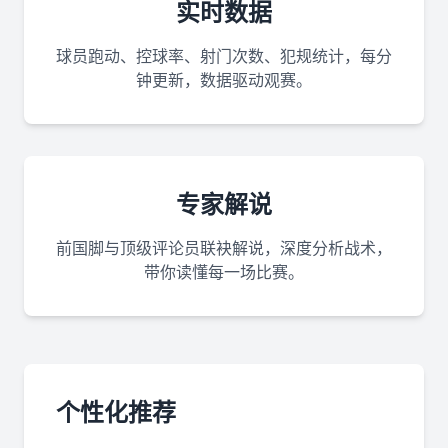
实时数据
球员跑动、控球率、射门次数、犯规统计，每分
钟更新，数据驱动观赛。
专家解说
前国脚与顶级评论员联袂解说，深度分析战术，
带你读懂每一场比赛。
个性化推荐