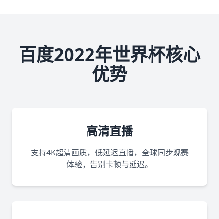
百度2022年世界杯核心
优势
高清直播
支持4K超清画质，低延迟直播，全球同步观赛
体验，告别卡顿与延迟。