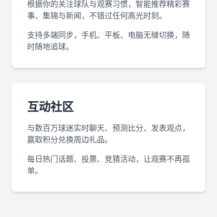
根据你的关注球队与观赛习惯，智能推荐精彩赛
事、集锦与新闻，不错过任何高光时刻。
支持多端同步，手机、平板、电脑无缝切换，随
时随地追球。
互动社区
与数百万球迷实时聊天、预测比分、发表观点，
赢取积分兑换周边礼品。
每日热门话题、投票、竞猜活动，让观赛不再孤
单。