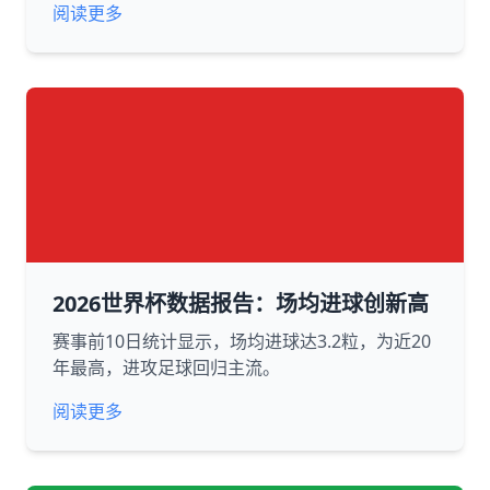
阅读更多
2026世界杯数据报告：场均进球创新高
赛事前10日统计显示，场均进球达3.2粒，为近20
年最高，进攻足球回归主流。
阅读更多