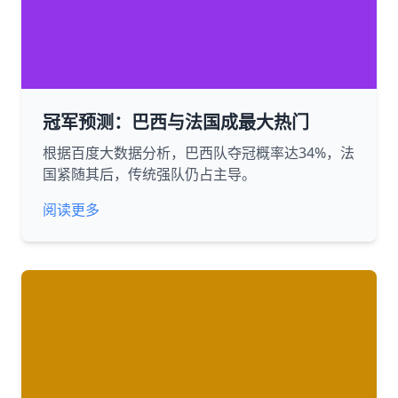
冠军预测：巴西与法国成最大热门
根据百度大数据分析，巴西队夺冠概率达34%，法
国紧随其后，传统强队仍占主导。
阅读更多