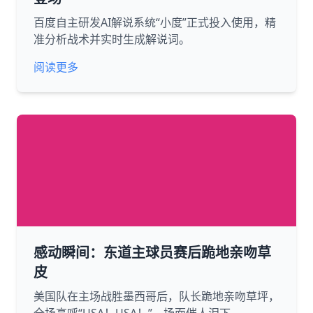
百度自主研发AI解说系统“小度”正式投入使用，精
准分析战术并实时生成解说词。
阅读更多
感动瞬间：东道主球员赛后跪地亲吻草
皮
美国队在主场战胜墨西哥后，队长跪地亲吻草坪，