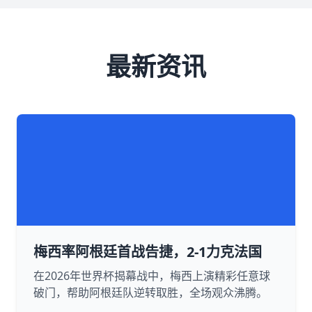
最新资讯
梅西率阿根廷首战告捷，2-1力克法国
在2026年世界杯揭幕战中，梅西上演精彩任意球
破门，帮助阿根廷队逆转取胜，全场观众沸腾。