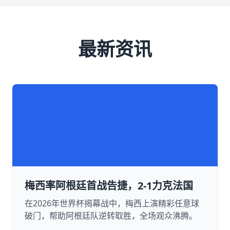
最新资讯
梅西率阿根廷首战告捷，2-1力克法国
在2026年世界杯揭幕战中，梅西上演精彩任意球
破门，帮助阿根廷队逆转取胜，全场观众沸腾。