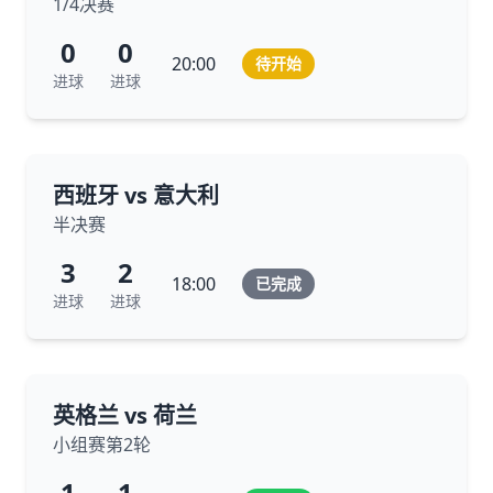
1/4决赛
0
0
20:00
待开始
进球
进球
西班牙 vs 意大利
半决赛
3
2
18:00
已完成
进球
进球
英格兰 vs 荷兰
小组赛第2轮
1
1