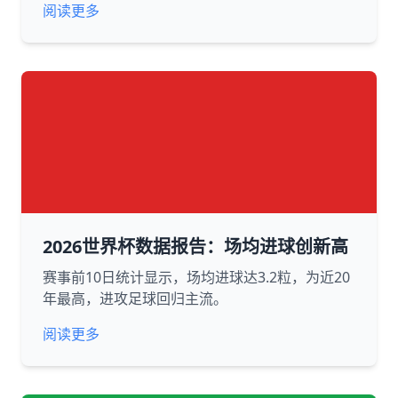
阅读更多
2026世界杯数据报告：场均进球创新高
赛事前10日统计显示，场均进球达3.2粒，为近20
年最高，进攻足球回归主流。
阅读更多