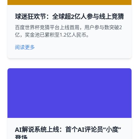
球迷狂欢节：全球超2亿人参与线上竞猜
百度世界杯竞猜平台上线首周，用户参与数突破2
亿，奖金池已累积至1.2亿人民币。
阅读更多
AI解说系统上线：首个AI评论员“小度”
登场