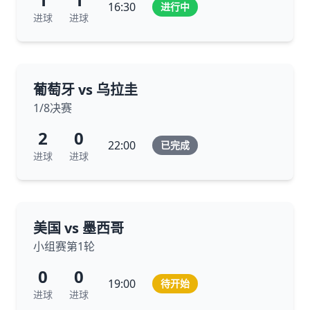
16:30
进行中
进球
进球
葡萄牙 vs 乌拉圭
1/8决赛
2
0
22:00
已完成
进球
进球
美国 vs 墨西哥
小组赛第1轮
0
0
19:00
待开始
进球
进球