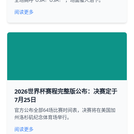
全场高呼“USA！USA！”，场面催人泪下。
阅读更多
2026世界杯赛程完整版公布：决赛定于
7月25日
官方公布全部64场比赛时间表，决赛将在美国加
州洛杉矶纪念体育场举行。
阅读更多