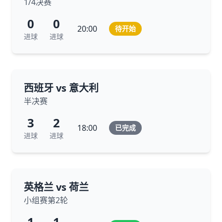
1/4决赛
0
0
20:00
待开始
进球
进球
西班牙 vs 意大利
半决赛
3
2
18:00
已完成
进球
进球
英格兰 vs 荷兰
小组赛第2轮
1
1