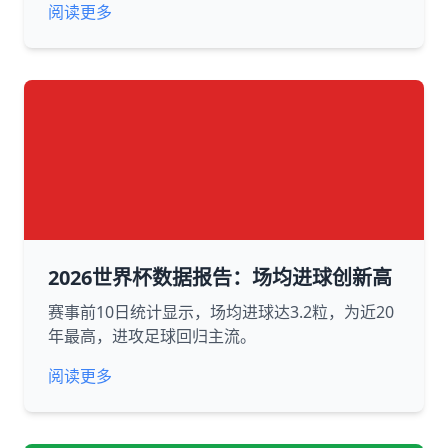
阅读更多
2026世界杯数据报告：场均进球创新高
赛事前10日统计显示，场均进球达3.2粒，为近20
年最高，进攻足球回归主流。
阅读更多