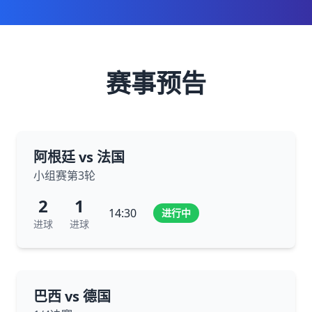
赛事预告
阿根廷 vs 法国
小组赛第3轮
2
1
14:30
进行中
进球
进球
巴西 vs 德国