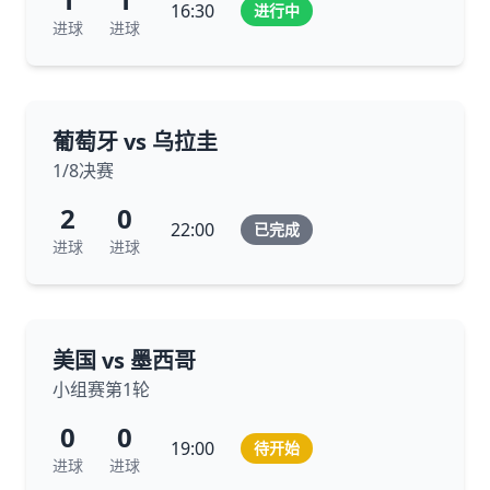
16:30
进行中
进球
进球
葡萄牙 vs 乌拉圭
1/8决赛
2
0
22:00
已完成
进球
进球
美国 vs 墨西哥
小组赛第1轮
0
0
19:00
待开始
进球
进球