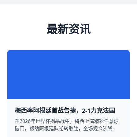
最新资讯
梅西率阿根廷首战告捷，2-1力克法国
在2026年世界杯揭幕战中，梅西上演精彩任意球
破门，帮助阿根廷队逆转取胜，全场观众沸腾。