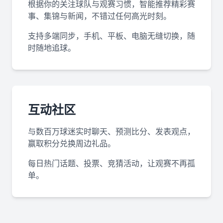
根据你的关注球队与观赛习惯，智能推荐精彩赛
事、集锦与新闻，不错过任何高光时刻。
支持多端同步，手机、平板、电脑无缝切换，随
时随地追球。
互动社区
与数百万球迷实时聊天、预测比分、发表观点，
赢取积分兑换周边礼品。
每日热门话题、投票、竞猜活动，让观赛不再孤
单。