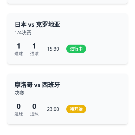
日本 vs 克罗地亚
1/4决赛
1
1
15:30
进行中
进球
进球
摩洛哥 vs 西班牙
决赛
0
0
23:00
待开始
进球
进球