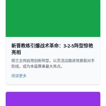
新晋教练引爆战术革命：3-2-5阵型惊艳
亮相
荷兰主帅启用创新阵型，以灵活边路进攻撕裂对手
防线，成为本届赛事最大亮点。
阅读更多