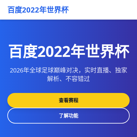
百度2022年世界杯
百度2022年世界杯
2026年全球足球巅峰对决，实时直播、独家
解析、不容错过
查看赛程
了解功能