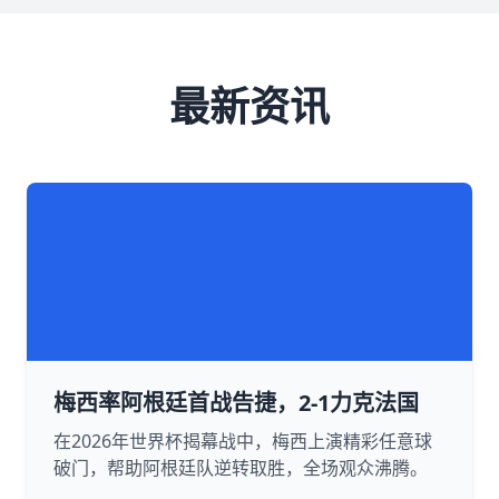
最新资讯
梅西率阿根廷首战告捷，2-1力克法国
在2026年世界杯揭幕战中，梅西上演精彩任意球
破门，帮助阿根廷队逆转取胜，全场观众沸腾。