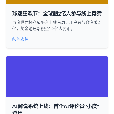
球迷狂欢节：全球超2亿人参与线上竞猜
百度世界杯竞猜平台上线首周，用户参与数突破2
亿，奖金池已累积至1.2亿人民币。
阅读更多
AI解说系统上线：首个AI评论员“小度”
登场