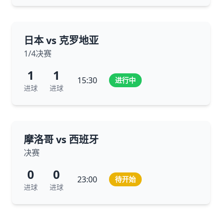
日本 vs 克罗地亚
1/4决赛
1
1
15:30
进行中
进球
进球
摩洛哥 vs 西班牙
决赛
0
0
23:00
待开始
进球
进球