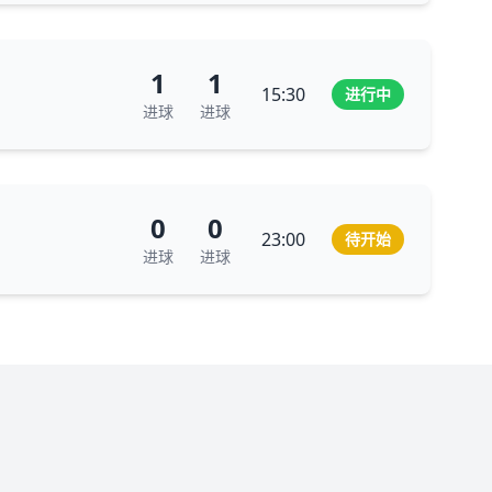
1
1
15:30
进行中
进球
进球
0
0
23:00
待开始
进球
进球