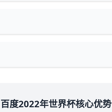
百度2022年世界杯核心优势