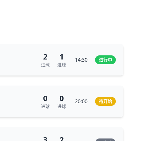
2
1
14:30
进行中
进球
进球
0
0
20:00
待开始
进球
进球
3
2