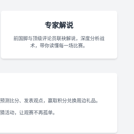
专家解说
前国脚与顶级评论员联袂解说，深度分析战
术，带你读懂每一场比赛。
预测比分、发表观点，赢取积分兑换周边礼品。
猜活动，让观赛不再孤单。