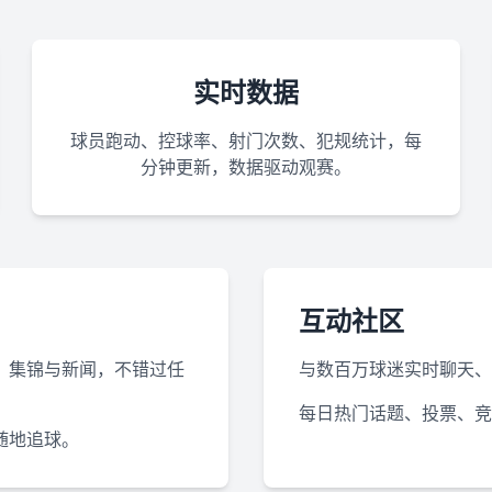
实时数据
球员跑动、控球率、射门次数、犯规统计，每
分钟更新，数据驱动观赛。
互动社区
、集锦与新闻，不错过任
与数百万球迷实时聊天、
每日热门话题、投票、竞
随地追球。