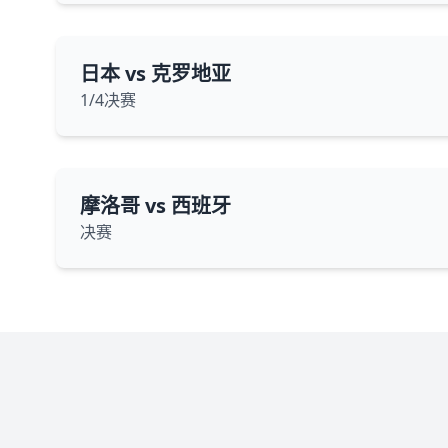
日本 vs 克罗地亚
1/4决赛
摩洛哥 vs 西班牙
决赛