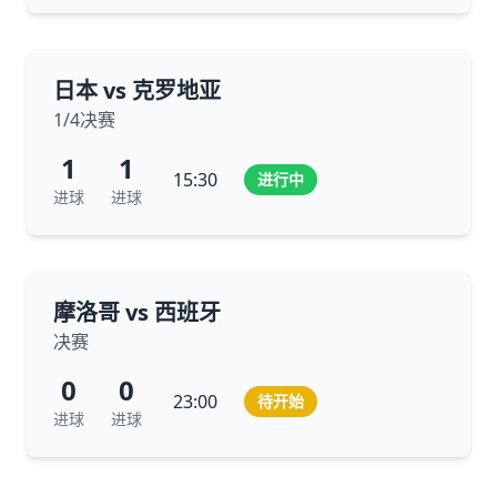
日本 vs 克罗地亚
1/4决赛
1
1
15:30
进行中
进球
进球
摩洛哥 vs 西班牙
决赛
0
0
23:00
待开始
进球
进球