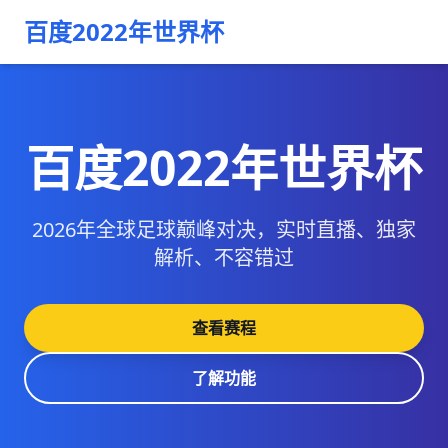
百度2022年世界杯
百度2022年世界杯
2026年全球足球巅峰对决，实时直播、独家
解析、不容错过
查看赛程
了解功能