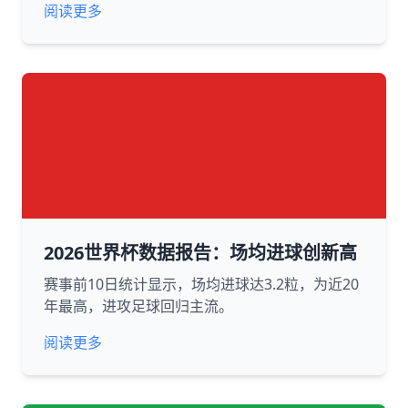
阅读更多
2026世界杯数据报告：场均进球创新高
赛事前10日统计显示，场均进球达3.2粒，为近20
年最高，进攻足球回归主流。
阅读更多