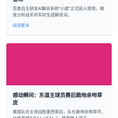
百度自主研发AI解说系统“小度”正式投入使用，精
准分析战术并实时生成解说词。
阅读更多
感动瞬间：东道主球员赛后跪地亲吻草
皮
美国队在主场战胜墨西哥后，队长跪地亲吻草坪，