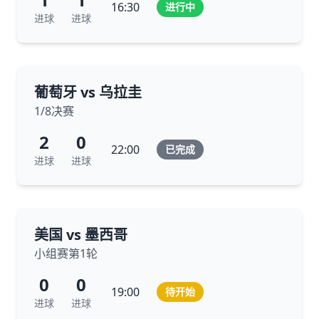
16:30
进行中
进球
进球
葡萄牙 vs 乌拉圭
1/8决赛
2
0
22:00
已完成
进球
进球
美国 vs 墨西哥
小组赛第1轮
0
0
19:00
待开始
进球
进球