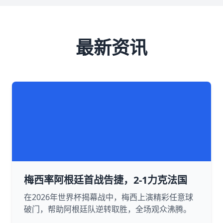
最新资讯
梅西率阿根廷首战告捷，2-1力克法国
在2026年世界杯揭幕战中，梅西上演精彩任意球
破门，帮助阿根廷队逆转取胜，全场观众沸腾。