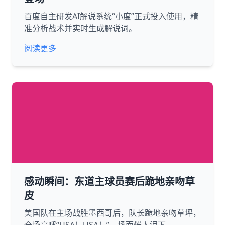
百度自主研发AI解说系统“小度”正式投入使用，精
准分析战术并实时生成解说词。
阅读更多
感动瞬间：东道主球员赛后跪地亲吻草
皮
美国队在主场战胜墨西哥后，队长跪地亲吻草坪，