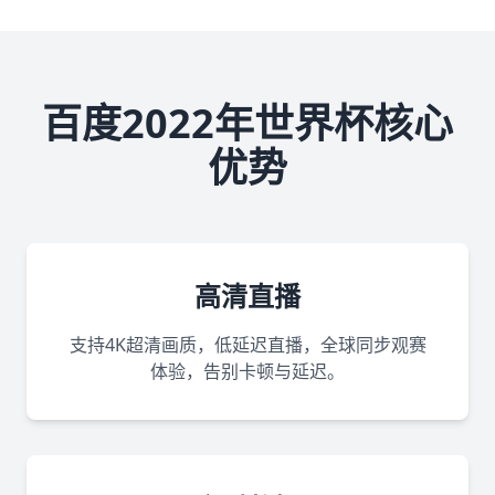
百度2022年世界杯核心
优势
高清直播
支持4K超清画质，低延迟直播，全球同步观赛
体验，告别卡顿与延迟。