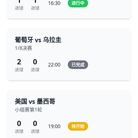
16:30
进行中
进球
进球
葡萄牙 vs 乌拉圭
1/8决赛
2
0
22:00
已完成
进球
进球
美国 vs 墨西哥
小组赛第1轮
0
0
19:00
待开始
进球
进球