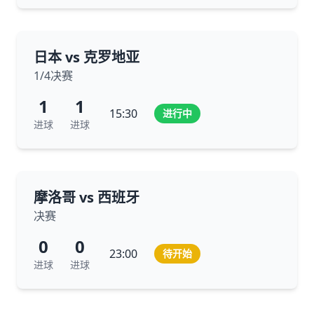
日本 vs 克罗地亚
1/4决赛
1
1
15:30
进行中
进球
进球
摩洛哥 vs 西班牙
决赛
0
0
23:00
待开始
进球
进球