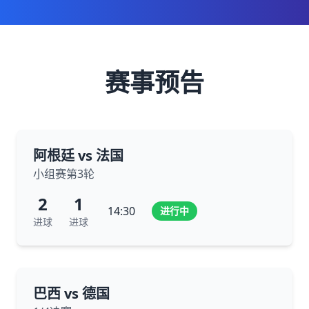
赛事预告
阿根廷 vs 法国
小组赛第3轮
2
1
14:30
进行中
进球
进球
巴西 vs 德国