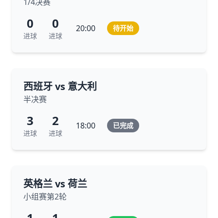
1/4决赛
0
0
20:00
待开始
进球
进球
西班牙 vs 意大利
半决赛
3
2
18:00
已完成
进球
进球
英格兰 vs 荷兰
小组赛第2轮
1
1