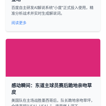
百度自主研发AI解说系统“小度”正式投入使用，精
准分析战术并实时生成解说词。
阅读更多
感动瞬间：东道主球员赛后跪地亲吻草
皮
美国队在主场战胜墨西哥后，队长跪地亲吻草坪，