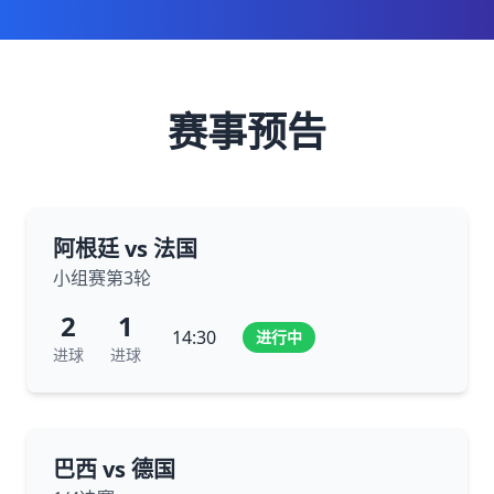
赛事预告
阿根廷 vs 法国
小组赛第3轮
2
1
14:30
进行中
进球
进球
巴西 vs 德国