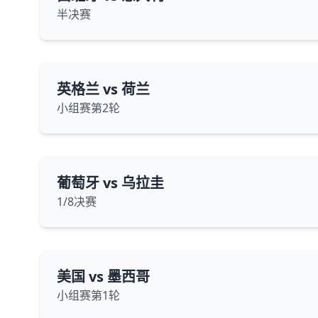
半决赛
英格兰 vs 荷兰
小组赛第2轮
葡萄牙 vs 乌拉圭
1/8决赛
美国 vs 墨西哥
小组赛第1轮