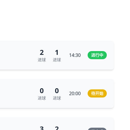
2
1
14:30
进行中
进球
进球
0
0
20:00
待开始
进球
进球
3
2