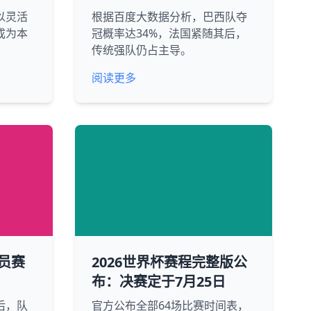
以灵活
根据百度大数据分析，巴西队夺
成为本
冠概率达34%，法国紧随其后，
传统强队仍占主导。
阅读更多
员赛
2026世界杯赛程完整版公
布：决赛定于7月25日
后，队
官方公布全部64场比赛时间表，