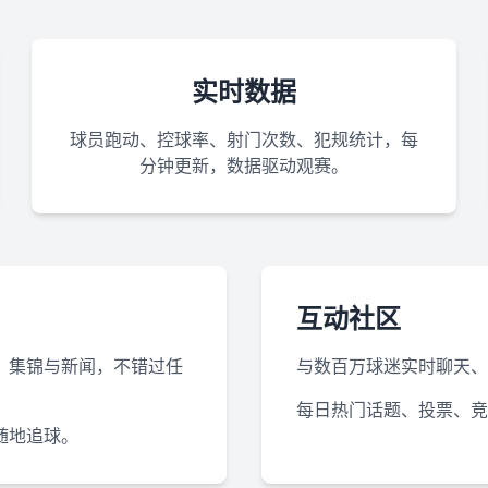
实时数据
球员跑动、控球率、射门次数、犯规统计，每
分钟更新，数据驱动观赛。
互动社区
、集锦与新闻，不错过任
与数百万球迷实时聊天、
每日热门话题、投票、竞
随地追球。