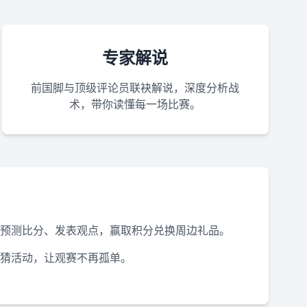
专家解说
前国脚与顶级评论员联袂解说，深度分析战
术，带你读懂每一场比赛。
预测比分、发表观点，赢取积分兑换周边礼品。
猜活动，让观赛不再孤单。