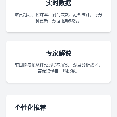
实时数据
球员跑动、控球率、射门次数、犯规统计，每分
钟更新，数据驱动观赛。
专家解说
前国脚与顶级评论员联袂解说，深度分析战术，
带你读懂每一场比赛。
个性化推荐