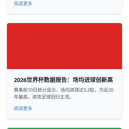
阅读更多
2026世界杯数据报告：场均进球创新高
赛事前10日统计显示，场均进球达3.2粒，为近20
年最高，进攻足球回归主流。
阅读更多