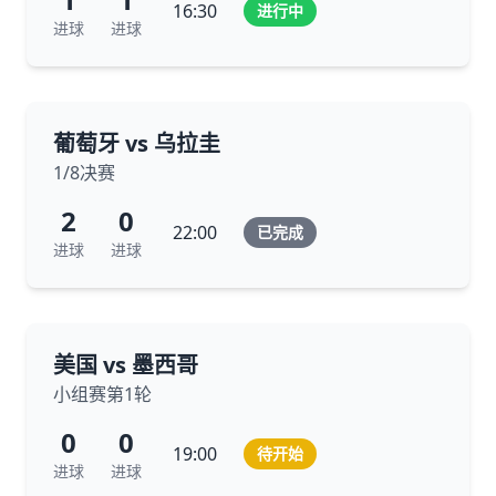
16:30
进行中
进球
进球
葡萄牙 vs 乌拉圭
1/8决赛
2
0
22:00
已完成
进球
进球
美国 vs 墨西哥
小组赛第1轮
0
0
19:00
待开始
进球
进球