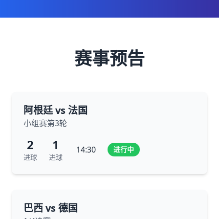
赛事预告
阿根廷 vs 法国
小组赛第3轮
2
1
14:30
进行中
进球
进球
巴西 vs 德国