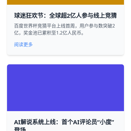
球迷狂欢节：全球超2亿人参与线上竞猜
百度世界杯竞猜平台上线首周，用户参与数突破2
亿，奖金池已累积至1.2亿人民币。
阅读更多
AI解说系统上线：首个AI评论员“小度”
登场