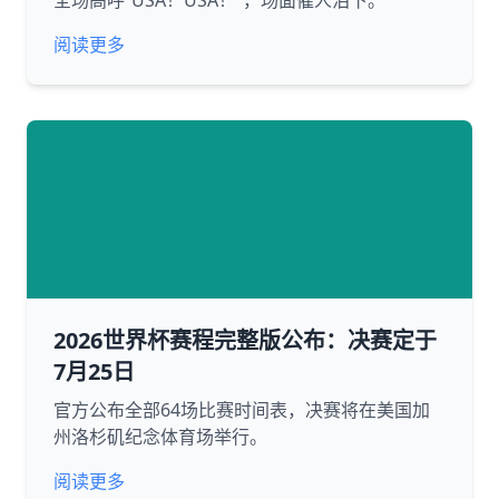
全场高呼“USA！USA！”，场面催人泪下。
阅读更多
2026世界杯赛程完整版公布：决赛定于
7月25日
官方公布全部64场比赛时间表，决赛将在美国加
州洛杉矶纪念体育场举行。
阅读更多