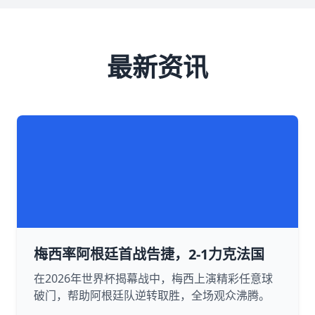
最新资讯
梅西率阿根廷首战告捷，2-1力克法国
在2026年世界杯揭幕战中，梅西上演精彩任意球
破门，帮助阿根廷队逆转取胜，全场观众沸腾。