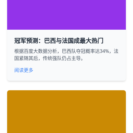
冠军预测：巴西与法国成最大热门
根据百度大数据分析，巴西队夺冠概率达34%，法
国紧随其后，传统强队仍占主导。
阅读更多