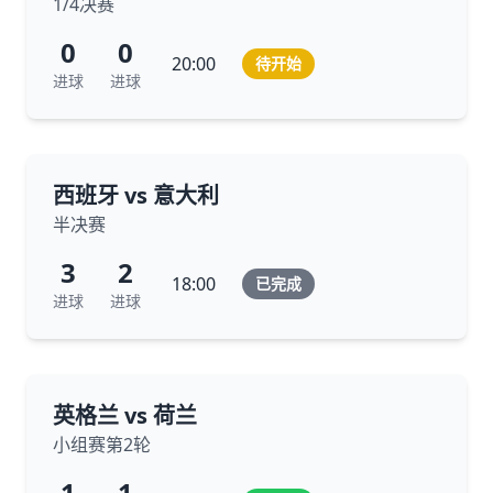
1/4决赛
0
0
20:00
待开始
进球
进球
西班牙 vs 意大利
半决赛
3
2
18:00
已完成
进球
进球
英格兰 vs 荷兰
小组赛第2轮
1
1