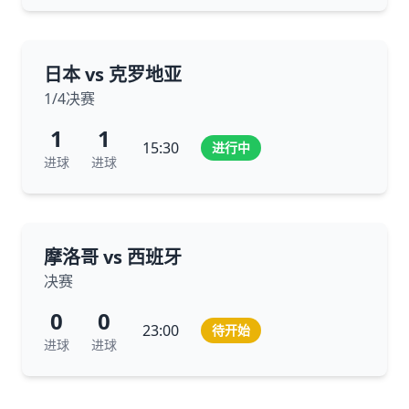
日本 vs 克罗地亚
1/4决赛
1
1
15:30
进行中
进球
进球
摩洛哥 vs 西班牙
决赛
0
0
23:00
待开始
进球
进球