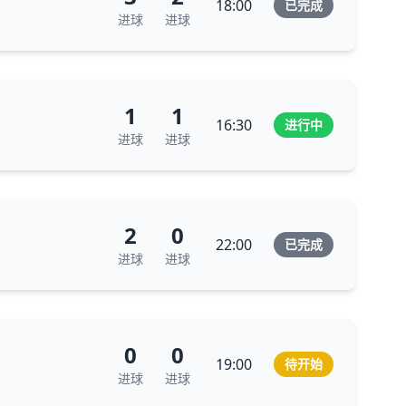
18:00
已完成
进球
进球
1
1
16:30
进行中
进球
进球
2
0
22:00
已完成
进球
进球
0
0
19:00
待开始
进球
进球