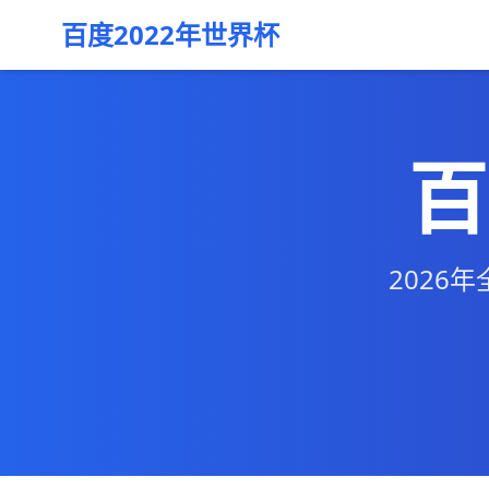
百度2022年世界杯
百
2026