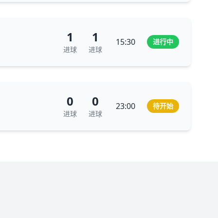
1
1
15:30
进行中
进球
进球
0
0
23:00
待开始
进球
进球