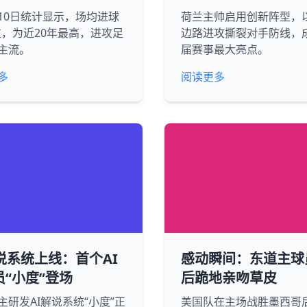
10日统计显示，场均进球
荷兰主帅启用创新阵型，
2粒，为近20年最高，进攻足
边路进攻撕裂对手防线，
主流。
届赛事最大亮点。
多
阅读更多
说系统上线：首个AI
感动瞬间：东道主球
员“小度”登场
后跪地亲吻草皮
主研发AI解说系统“小度”正
美国队在主场战胜墨西哥