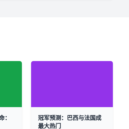
命：
冠军预测：巴西与法国成
最大热门