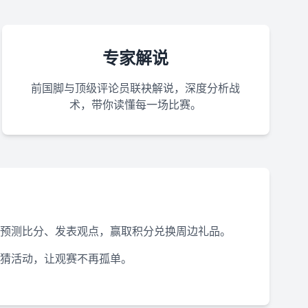
专家解说
前国脚与顶级评论员联袂解说，深度分析战
术，带你读懂每一场比赛。
预测比分、发表观点，赢取积分兑换周边礼品。
猜活动，让观赛不再孤单。