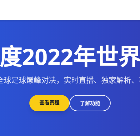
度2022年世
年全球足球巅峰对决，实时直播、独家解析
查看赛程
了解功能