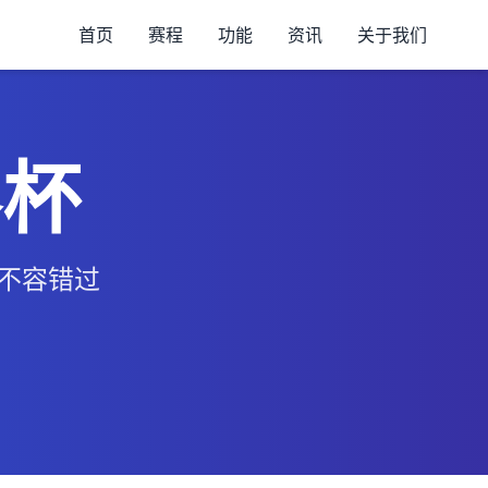
首页
赛程
功能
资讯
关于我们
界杯
、不容错过