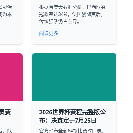
以灵活
根据百度大数据分析，巴西队夺
成为本
冠概率达34%，法国紧随其后，
传统强队仍占主导。
阅读更多
员赛
2026世界杯赛程完整版公
布：决赛定于7月25日
后，队
官方公布全部64场比赛时间表，