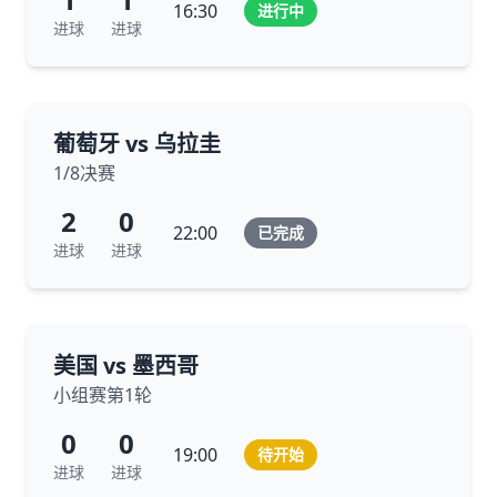
16:30
进行中
进球
进球
葡萄牙 vs 乌拉圭
1/8决赛
2
0
22:00
已完成
进球
进球
美国 vs 墨西哥
小组赛第1轮
0
0
19:00
待开始
进球
进球