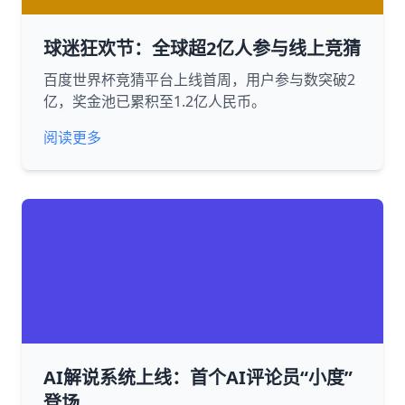
球迷狂欢节：全球超2亿人参与线上竞猜
百度世界杯竞猜平台上线首周，用户参与数突破2
亿，奖金池已累积至1.2亿人民币。
阅读更多
AI解说系统上线：首个AI评论员“小度”
登场