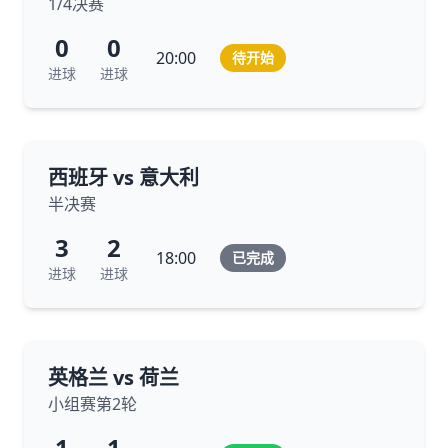
1/4决赛
0
0
20:00
待开始
进球
进球
西班牙 vs 意大利
半决赛
3
2
18:00
已完成
进球
进球
英格兰 vs 荷兰
小组赛第2轮
1
1