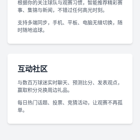
根据你的关注球队与观赛习惯，智能推荐精彩赛
事、集锦与新闻，不错过任何高光时刻。
支持多端同步，手机、平板、电脑无缝切换，随
时随地追球。
互动社区
与数百万球迷实时聊天、预测比分、发表观点，
赢取积分兑换周边礼品。
每日热门话题、投票、竞猜活动，让观赛不再孤
单。