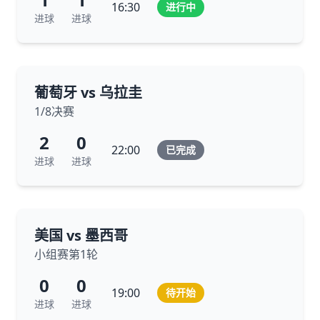
16:30
进行中
进球
进球
葡萄牙 vs 乌拉圭
1/8决赛
2
0
22:00
已完成
进球
进球
美国 vs 墨西哥
小组赛第1轮
0
0
19:00
待开始
进球
进球