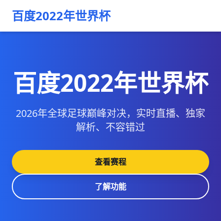
百度2022年世界杯
百度2022年世界杯
2026年全球足球巅峰对决，实时直播、独家
解析、不容错过
查看赛程
了解功能