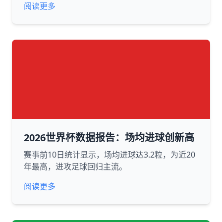
阅读更多
2026世界杯数据报告：场均进球创新高
赛事前10日统计显示，场均进球达3.2粒，为近20
年最高，进攻足球回归主流。
阅读更多