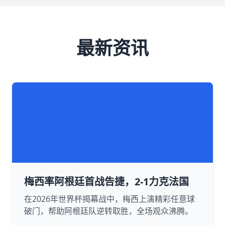
最新资讯
梅西率阿根廷首战告捷，2-1力克法国
在2026年世界杯揭幕战中，梅西上演精彩任意球
破门，帮助阿根廷队逆转取胜，全场观众沸腾。