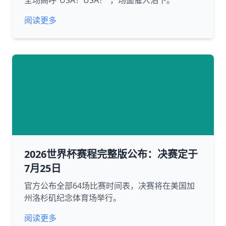
全场高呼“USA！USA！”，场面催人泪下。
阅读更多
2026世界杯赛程完整版公布：决赛定于
7月25日
官方公布全部64场比赛时间表，决赛将在美国加
州洛杉矶纪念体育场举行。
阅读更多