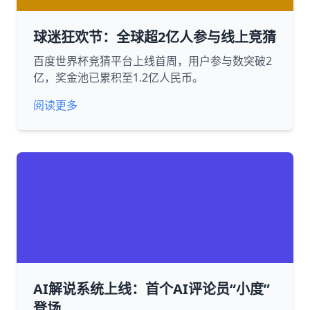
球迷狂欢节：全球超2亿人参与线上竞猜
百度世界杯竞猜平台上线首周，用户参与数突破2
亿，奖金池已累积至1.2亿人民币。
阅读更多
AI解说系统上线：首个AI评论员“小度”
登场