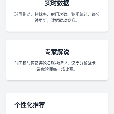
实时数据
球员跑动、控球率、射门次数、犯规统计，每分
钟更新，数据驱动观赛。
专家解说
前国脚与顶级评论员联袂解说，深度分析战术，
带你读懂每一场比赛。
个性化推荐