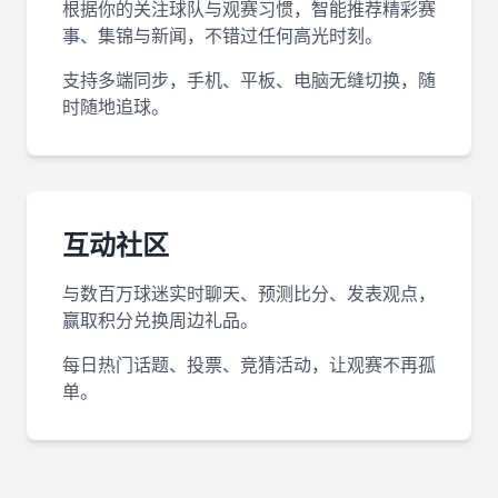
根据你的关注球队与观赛习惯，智能推荐精彩赛
事、集锦与新闻，不错过任何高光时刻。
支持多端同步，手机、平板、电脑无缝切换，随
时随地追球。
互动社区
与数百万球迷实时聊天、预测比分、发表观点，
赢取积分兑换周边礼品。
每日热门话题、投票、竞猜活动，让观赛不再孤
单。