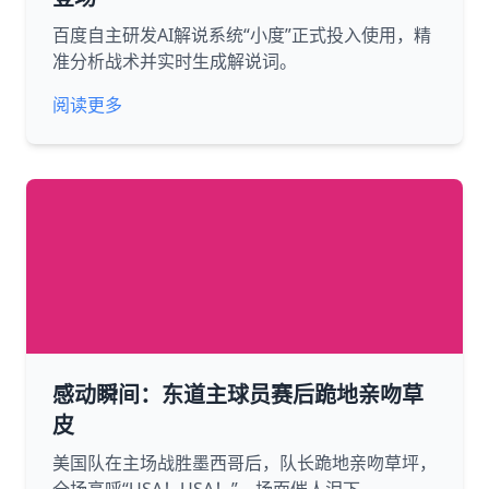
百度自主研发AI解说系统“小度”正式投入使用，精
准分析战术并实时生成解说词。
阅读更多
感动瞬间：东道主球员赛后跪地亲吻草
皮
美国队在主场战胜墨西哥后，队长跪地亲吻草坪，