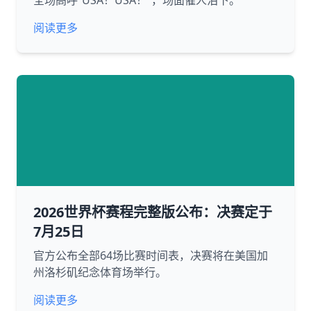
全场高呼“USA！USA！”，场面催人泪下。
阅读更多
2026世界杯赛程完整版公布：决赛定于
7月25日
官方公布全部64场比赛时间表，决赛将在美国加
州洛杉矶纪念体育场举行。
阅读更多