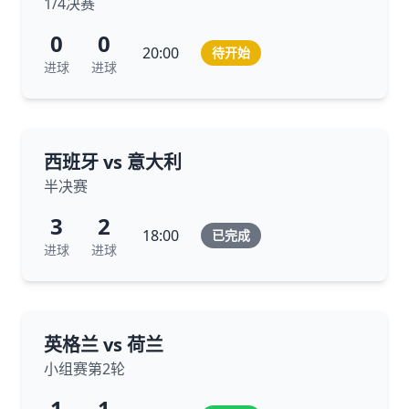
1/4决赛
0
0
20:00
待开始
进球
进球
西班牙 vs 意大利
半决赛
3
2
18:00
已完成
进球
进球
英格兰 vs 荷兰
小组赛第2轮
1
1