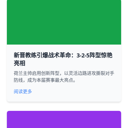
新晋教练引爆战术革命：3-2-5阵型惊艳
亮相
荷兰主帅启用创新阵型，以灵活边路进攻撕裂对手
防线，成为本届赛事最大亮点。
阅读更多