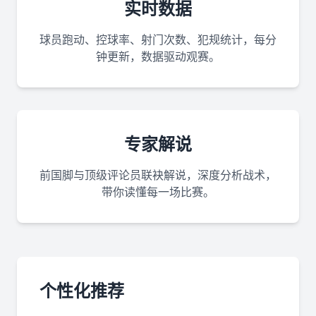
实时数据
球员跑动、控球率、射门次数、犯规统计，每分
钟更新，数据驱动观赛。
专家解说
前国脚与顶级评论员联袂解说，深度分析战术，
带你读懂每一场比赛。
个性化推荐