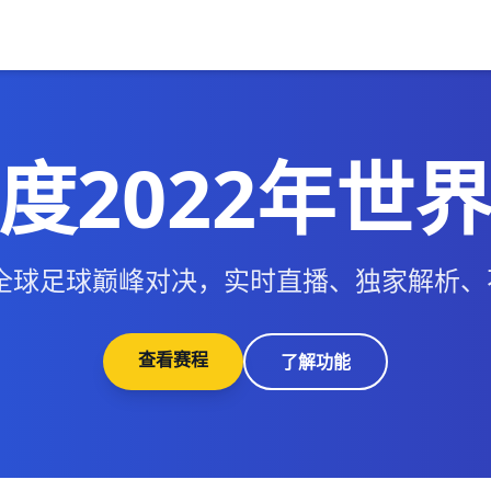
度2022年世
年全球足球巅峰对决，实时直播、独家解析
查看赛程
了解功能