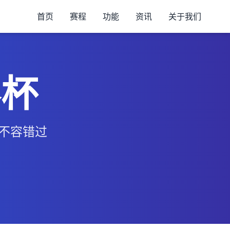
首页
赛程
功能
资讯
关于我们
界杯
、不容错过