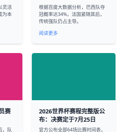
以灵活
根据百度大数据分析，巴西队夺
成为本
冠概率达34%，法国紧随其后，
传统强队仍占主导。
阅读更多
员赛
2026世界杯赛程完整版公
布：决赛定于7月25日
后，队
官方公布全部64场比赛时间表，