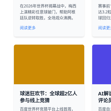
在2026年世界杯揭幕战中，梅西
赛事前
上演精彩任意球破门，帮助阿根
达3.
廷队逆转取胜，全场观众沸腾。
球回归
阅读更多
阅读更
球迷狂欢节：全球超2亿人
AI解
参与线上竞猜
评论
百度世界杯竞猜平台上线首周，
百度自