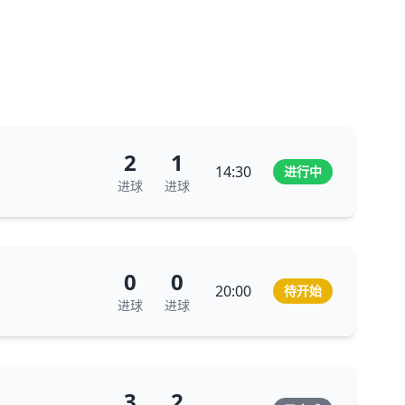
2
1
14:30
进行中
进球
进球
0
0
20:00
待开始
进球
进球
3
2