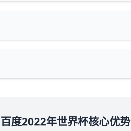
百度2022年世界杯核心优势