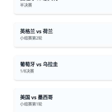
半决赛
英格兰 vs 荷兰
小组赛第2轮
葡萄牙 vs 乌拉圭
1/8决赛
美国 vs 墨西哥
小组赛第1轮