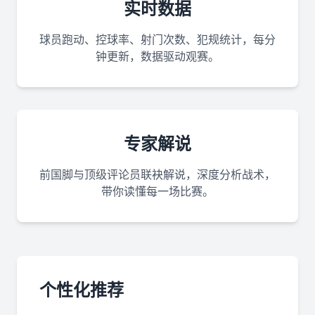
实时数据
球员跑动、控球率、射门次数、犯规统计，每分
钟更新，数据驱动观赛。
专家解说
前国脚与顶级评论员联袂解说，深度分析战术，
带你读懂每一场比赛。
个性化推荐