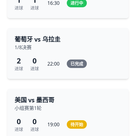
16:30
进行中
进球
进球
葡萄牙 vs 乌拉圭
1/8决赛
2
0
22:00
已完成
进球
进球
美国 vs 墨西哥
小组赛第1轮
0
0
19:00
待开始
进球
进球