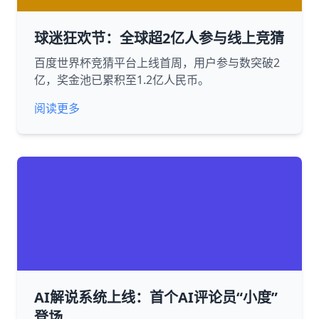
球迷狂欢节：全球超2亿人参与线上竞猜
百度世界杯竞猜平台上线首周，用户参与数突破2
亿，奖金池已累积至1.2亿人民币。
阅读更多
AI解说系统上线：首个AI评论员“小度”
登场