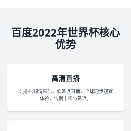
百度2022年世界杯核心
优势
高清直播
支持4K超清画质，低延迟直播，全球同步观赛
体验，告别卡顿与延迟。