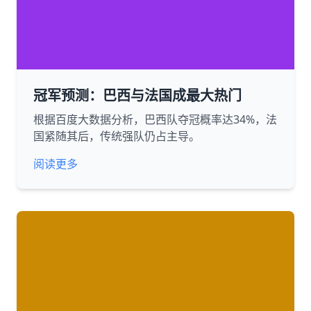
冠军预测：巴西与法国成最大热门
根据百度大数据分析，巴西队夺冠概率达34%，法
国紧随其后，传统强队仍占主导。
阅读更多