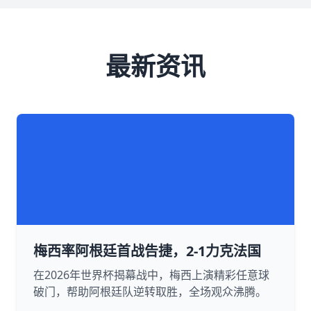
最新资讯
梅西率阿根廷首战告捷，2-1力克法国
在2026年世界杯揭幕战中，梅西上演精彩任意球
破门，帮助阿根廷队逆转取胜，全场观众沸腾。