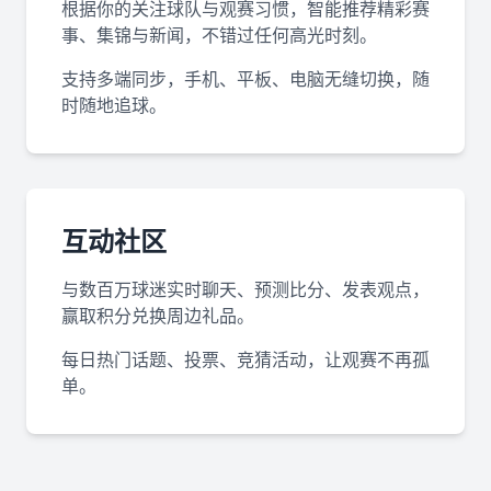
根据你的关注球队与观赛习惯，智能推荐精彩赛
事、集锦与新闻，不错过任何高光时刻。
支持多端同步，手机、平板、电脑无缝切换，随
时随地追球。
互动社区
与数百万球迷实时聊天、预测比分、发表观点，
赢取积分兑换周边礼品。
每日热门话题、投票、竞猜活动，让观赛不再孤
单。