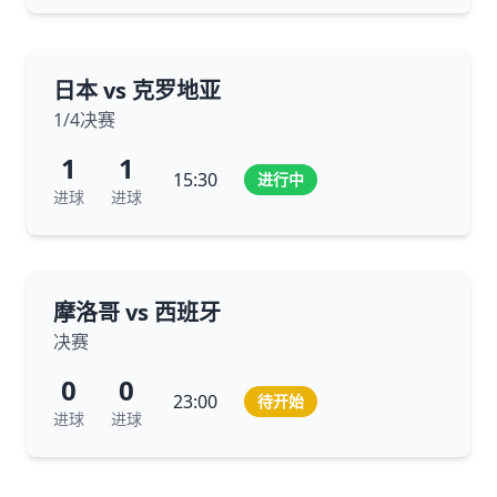
日本 vs 克罗地亚
1/4决赛
1
1
15:30
进行中
进球
进球
摩洛哥 vs 西班牙
决赛
0
0
23:00
待开始
进球
进球