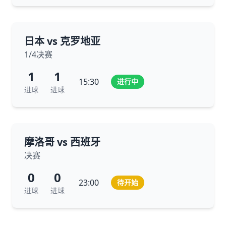
日本 vs 克罗地亚
1/4决赛
1
1
15:30
进行中
进球
进球
摩洛哥 vs 西班牙
决赛
0
0
23:00
待开始
进球
进球