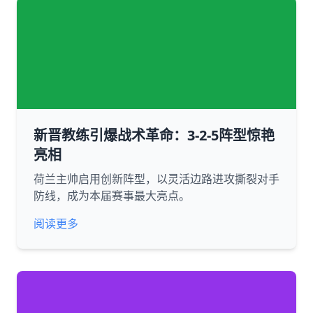
新晋教练引爆战术革命：3-2-5阵型惊艳
亮相
荷兰主帅启用创新阵型，以灵活边路进攻撕裂对手
防线，成为本届赛事最大亮点。
阅读更多