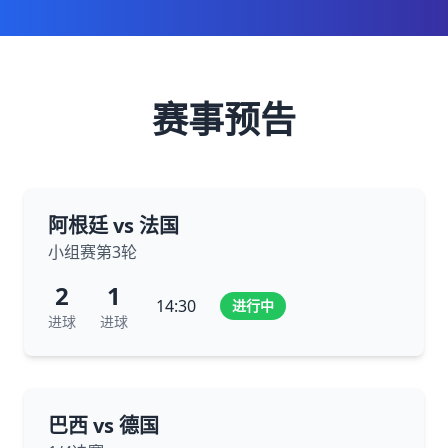
赛事预告
阿根廷 vs 法国
小组赛第3轮
2
1
14:30
进行中
进球
进球
巴西 vs 德国