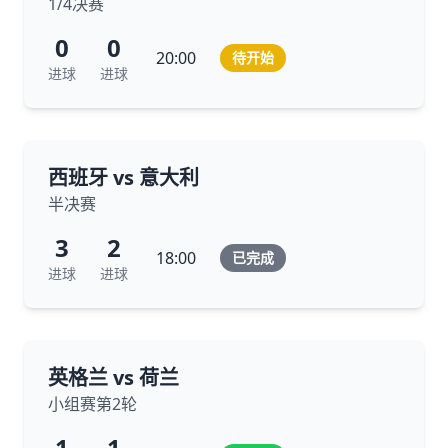
1/4决赛
0
0
20:00
待开始
进球
进球
西班牙 vs 意大利
半决赛
3
2
18:00
已完成
进球
进球
英格兰 vs 荷兰
小组赛第2轮
1
1