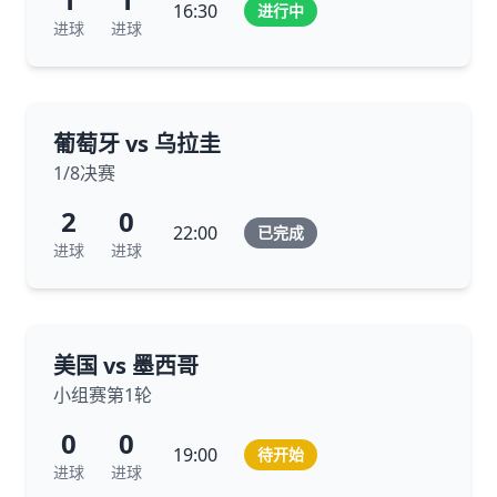
16:30
进行中
进球
进球
葡萄牙 vs 乌拉圭
1/8决赛
2
0
22:00
已完成
进球
进球
美国 vs 墨西哥
小组赛第1轮
0
0
19:00
待开始
进球
进球