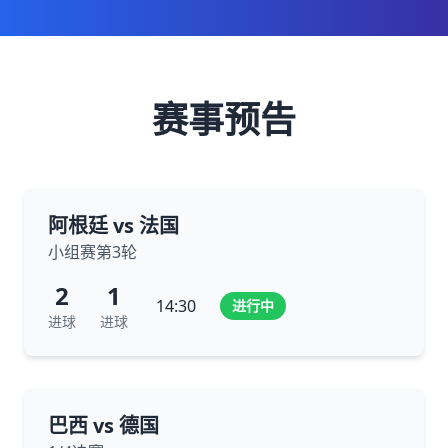
赛事预告
阿根廷 vs 法国
小组赛第3轮
2
1
14:30
进行中
进球
进球
巴西 vs 德国