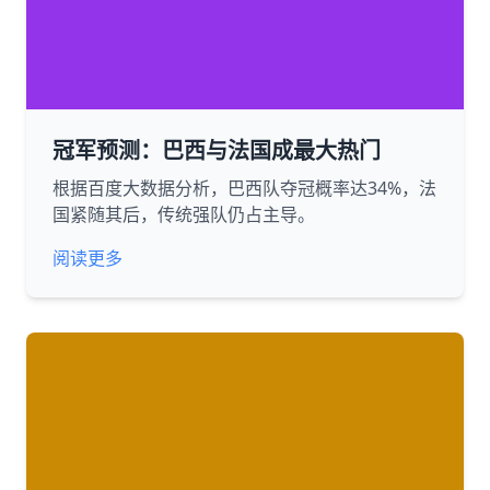
冠军预测：巴西与法国成最大热门
根据百度大数据分析，巴西队夺冠概率达34%，法
国紧随其后，传统强队仍占主导。
阅读更多