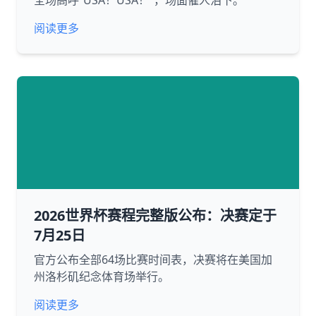
全场高呼“USA！USA！”，场面催人泪下。
阅读更多
2026世界杯赛程完整版公布：决赛定于
7月25日
官方公布全部64场比赛时间表，决赛将在美国加
州洛杉矶纪念体育场举行。
阅读更多