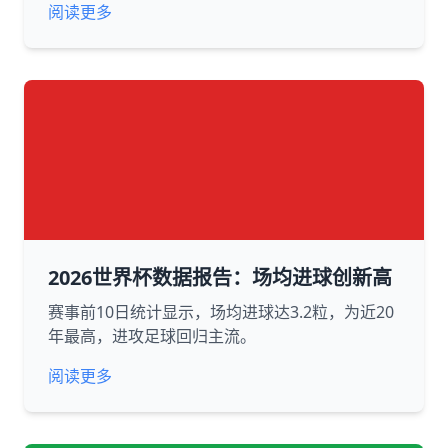
阅读更多
2026世界杯数据报告：场均进球创新高
赛事前10日统计显示，场均进球达3.2粒，为近20
年最高，进攻足球回归主流。
阅读更多