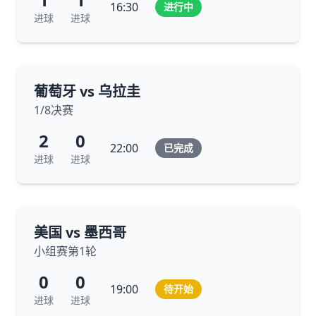
16:30
进行中
进球
进球
葡萄牙 vs 乌拉圭
1/8决赛
2
0
22:00
已完成
进球
进球
美国 vs 墨西哥
小组赛第1轮
0
0
19:00
待开始
进球
进球