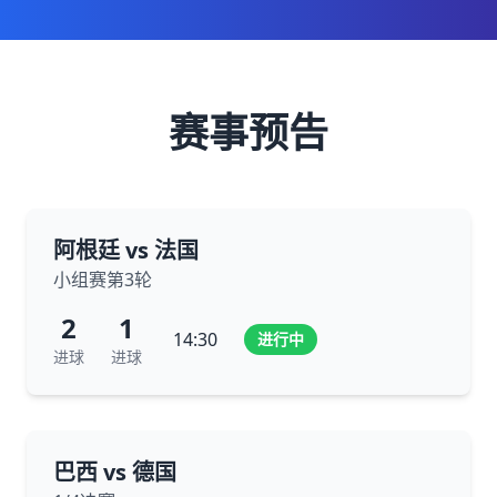
赛事预告
阿根廷 vs 法国
小组赛第3轮
2
1
14:30
进行中
进球
进球
巴西 vs 德国