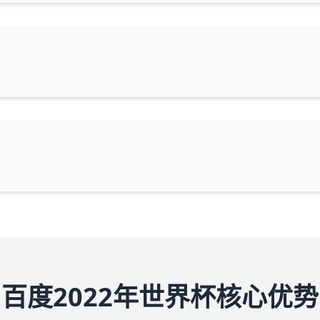
百度2022年世界杯核心优势