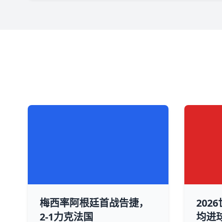
梅西率阿根廷首战告捷，
202
2-1力克法国
均进