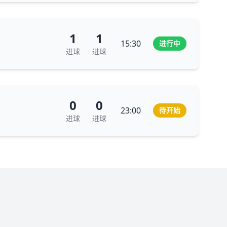
1
1
15:30
进行中
进球
进球
0
0
23:00
待开始
进球
进球