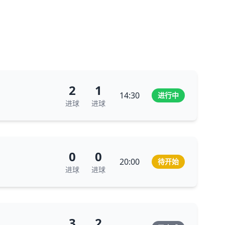
2
1
14:30
进行中
进球
进球
0
0
20:00
待开始
进球
进球
3
2