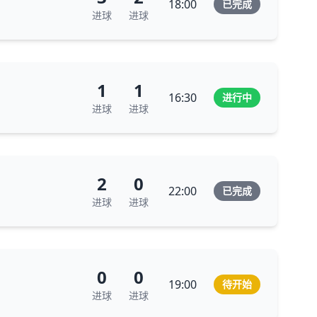
18:00
已完成
进球
进球
1
1
16:30
进行中
进球
进球
2
0
22:00
已完成
进球
进球
0
0
19:00
待开始
进球
进球