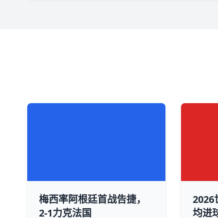
梅西率阿根廷首战告捷，
202
2-1力克法国
均进