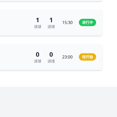
1
1
15:30
进行中
进球
进球
0
0
23:00
待开始
进球
进球