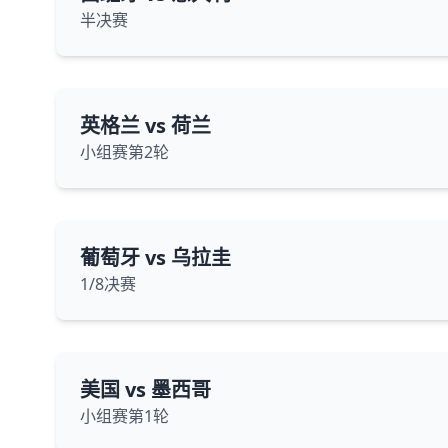
半决赛
英格兰 vs 荷兰
小组赛第2轮
葡萄牙 vs 乌拉圭
1/8决赛
美国 vs 墨西哥
小组赛第1轮