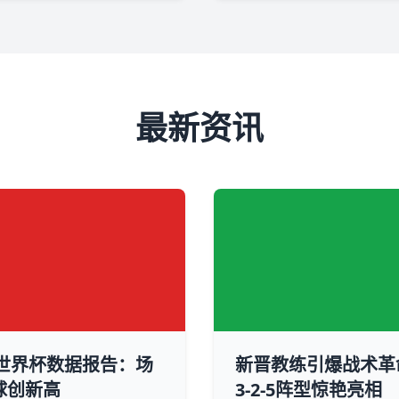
最新资讯
6世界杯数据报告：场
新晋教练引爆战术革
球创新高
3-2-5阵型惊艳亮相