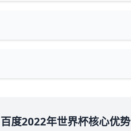
百度2022年世界杯核心优势