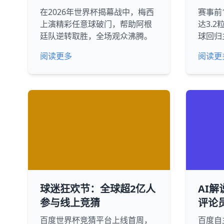
在2026年世界杯揭幕战中，梅西
赛事前
上演精彩任意球破门，帮助阿根
达3.
廷队逆转取胜，全场观众沸腾。
球回归
阅读更多
阅读更
球迷狂欢节：全球超2亿人
AI解
参与线上竞猜
评论
百度世界杯竞猜平台上线首周，
百度自