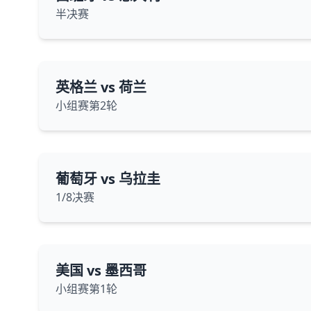
半决赛
英格兰 vs 荷兰
小组赛第2轮
葡萄牙 vs 乌拉圭
1/8决赛
美国 vs 墨西哥
小组赛第1轮