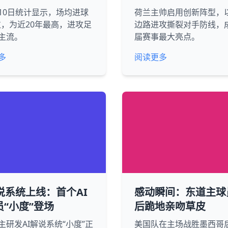
10日统计显示，场均进球
荷兰主帅启用创新阵型，
2粒，为近20年最高，进攻足
边路进攻撕裂对手防线，
主流。
届赛事最大亮点。
多
阅读更多
说系统上线：首个AI
感动瞬间：东道主球
员“小度”登场
后跪地亲吻草皮
主研发AI解说系统“小度”正
美国队在主场战胜墨西哥