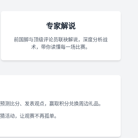
专家解说
前国脚与顶级评论员联袂解说，深度分析战
术，带你读懂每一场比赛。
预测比分、发表观点，赢取积分兑换周边礼品。
猜活动，让观赛不再孤单。