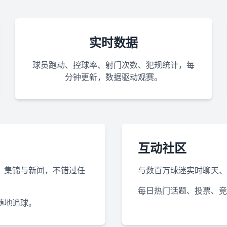
实时数据
球员跑动、控球率、射门次数、犯规统计，每
分钟更新，数据驱动观赛。
互动社区
、集锦与新闻，不错过任
与数百万球迷实时聊天、
每日热门话题、投票、竞
随地追球。