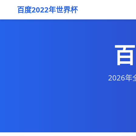
百度2022年世界杯
百
2026