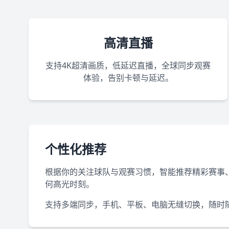
高清直播
支持4K超清画质，低延迟直播，全球同步观赛
体验，告别卡顿与延迟。
个性化推荐
根据你的关注球队与观赛习惯，智能推荐精彩赛事
何高光时刻。
支持多端同步，手机、平板、电脑无缝切换，随时