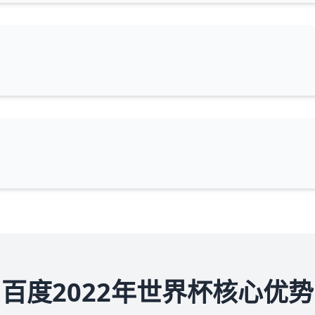
百度2022年世界杯核心优势