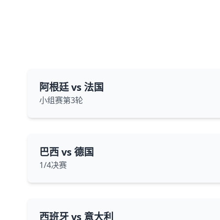
阿根廷 vs 法国
小组赛第3轮
巴西 vs 德国
1/4决赛
西班牙 vs 意大利