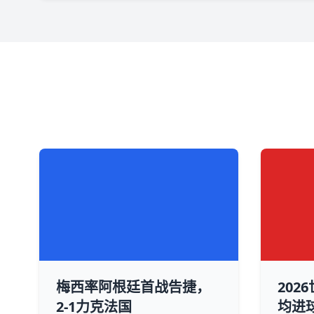
梅西率阿根廷首战告捷，
202
2-1力克法国
均进