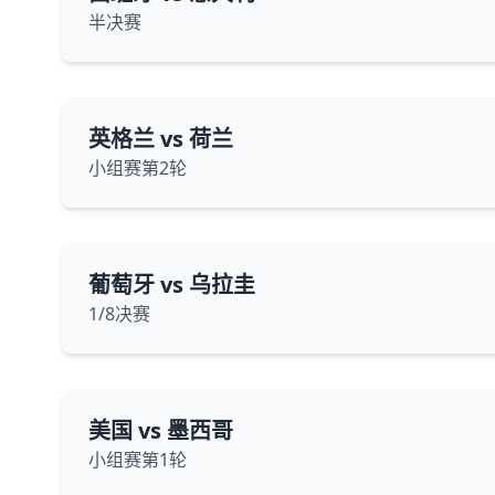
半决赛
英格兰 vs 荷兰
小组赛第2轮
葡萄牙 vs 乌拉圭
1/8决赛
美国 vs 墨西哥
小组赛第1轮