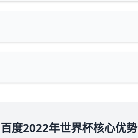
百度2022年世界杯核心优势