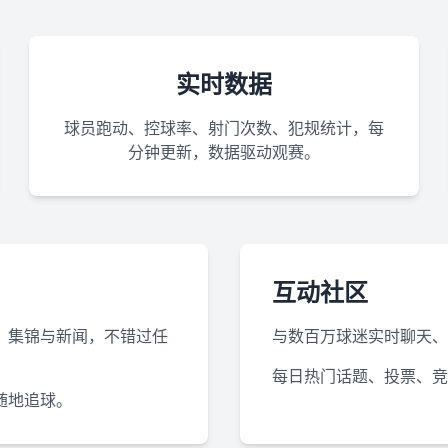
实时数据
球员跑动、控球率、射门次数、犯规统计，每
分钟更新，数据驱动观赛。
互动社区
、集锦与新闻，不错过任
与数百万球迷实时聊天、
每日热门话题、投票、竞
随地追球。