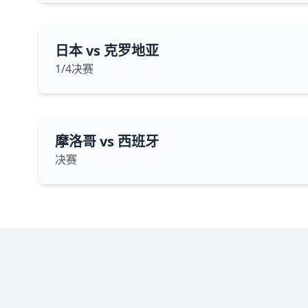
日本 vs 克罗地亚
1/4决赛
摩洛哥 vs 西班牙
决赛