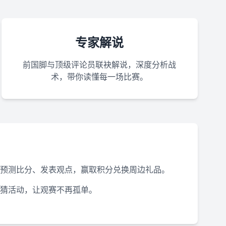
专家解说
前国脚与顶级评论员联袂解说，深度分析战
术，带你读懂每一场比赛。
预测比分、发表观点，赢取积分兑换周边礼品。
猜活动，让观赛不再孤单。