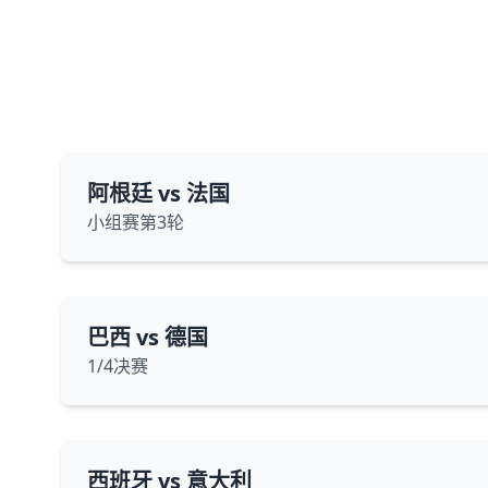
阿根廷 vs 法国
小组赛第3轮
巴西 vs 德国
1/4决赛
西班牙 vs 意大利