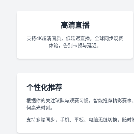
高清直播
支持4K超清画质，低延迟直播，全球同步观赛
体验，告别卡顿与延迟。
个性化推荐
根据你的关注球队与观赛习惯，智能推荐精彩赛事
何高光时刻。
支持多端同步，手机、平板、电脑无缝切换，随时