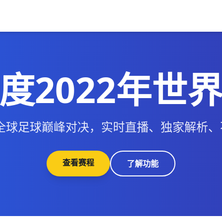
度2022年世
年全球足球巅峰对决，实时直播、独家解析
查看赛程
了解功能